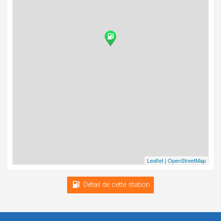
Leaflet
|
OpenStreetMap
Détail de cette station