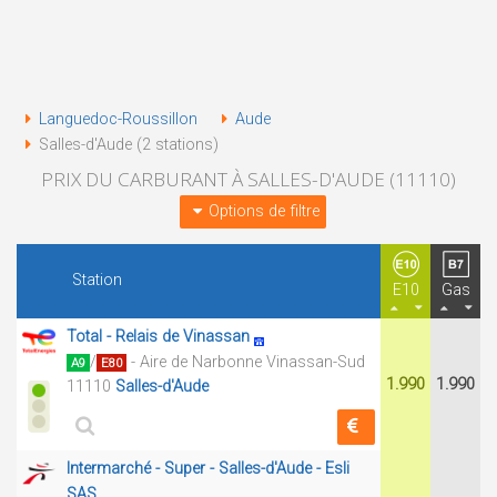
Languedoc-Roussillon
Aude
Salles-d'Aude (2 stations)
PRIX DU CARBURANT À SALLES-D'AUDE (11110)
Options de filtre
Station
E10
Gas
Total - Relais de Vinassan
/
- Aire de Narbonne Vinassan-Sud
A9
E80
1.990
1.990
11110
Salles-d'Aude
Intermarché - Super - Salles-d'Aude - Esli
SAS