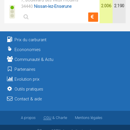
7, boulevard des vieux moulins
2.006
2.190
34440
Nissan-lez-Enserune
Prix du carburant
Econonomies
Communauté & Actu
Partenaires
Evolution prix
Outils pratiques
Contact & aide
A propos
CGU
& Charte
Mentions légales