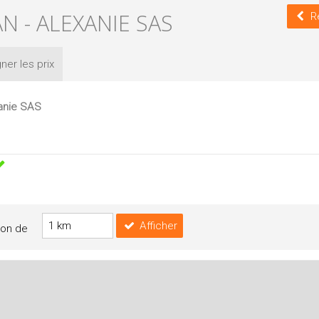
N - ALEXANIE SAS
R
ner les
prix
xanie SAS
Afficher
yon de