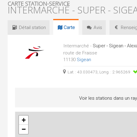
CARTE STATION-SERVICE
INTERMARCHÉ - SUPER - SIGEA
Détail
station
Carte
Avis
Renseig
Intermarché -
Super - Sigean - Ale
route de Fraisse
11130
Sigean
Lat. : 43.030473, Long. : 2.965269
Voir les stations dans un ra
+
−