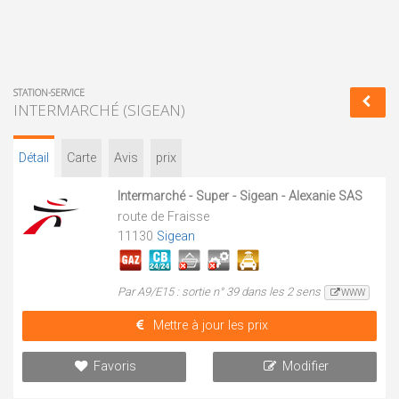
STATION-SERVICE
INTERMARCHÉ (SIGEAN)
Détail
Carte
Avis
prix
Intermarché - Super - Sigean - Alexanie SAS
route de Fraisse
11130
Sigean
Par A9/E15 : sortie n° 39 dans les 2 sens
WWW
Mettre à jour les prix
Favoris
Modifier