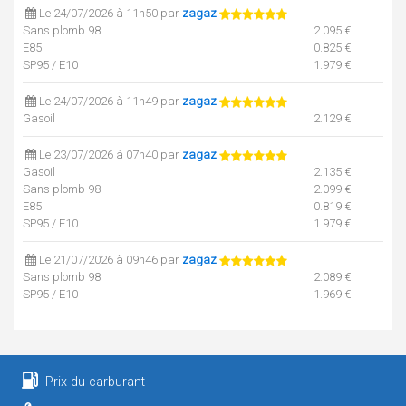
Le 24/07/2026 à 11h50 par
zagaz
Sans plomb 98
2.095 €
E85
0.825 €
SP95 / E10
1.979 €
Le 24/07/2026 à 11h49 par
zagaz
Gasoil
2.129 €
Le 23/07/2026 à 07h40 par
zagaz
Gasoil
2.135 €
Sans plomb 98
2.099 €
E85
0.819 €
SP95 / E10
1.979 €
Le 21/07/2026 à 09h46 par
zagaz
Sans plomb 98
2.089 €
SP95 / E10
1.969 €
Le 21/07/2026 à 09h46 par
zagaz
Gasoil
2.119 €
Prix du carburant
Le 20/07/2026 à 09h01 par
zagaz
E85
0.815 €