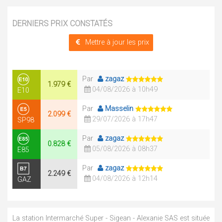
DERNIERS PRIX CONSTATÉS
Mettre à jour les prix
Par
zagaz
1.979 €
04/08/2026 à 10h49
E10
Par
Masselin
2.099 €
29/07/2026 à 17h47
SP98
Par
zagaz
0.828 €
05/08/2026 à 08h37
E85
Par
zagaz
2.249 €
04/08/2026 à 12h14
GAZ
La station Intermarché Super - Sigean - Alexanie SAS est située