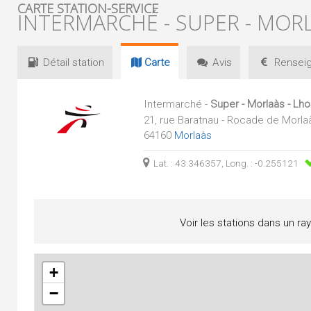
CARTE STATION-SERVICE
INTERMARCHÉ - SUPER - MORL
Détail
station
Carte
Avis
Renseig
Intermarché -
Super - Morlaàs - Lho
21, rue Baratnau - Rocade de Morla
64160
Morlaàs
Lat. : 43.346357, Long. : -0.255121
Voir les stations dans un ra
+
−