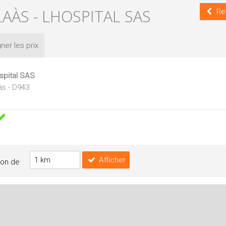
AÀS - LHOSPITAL SAS
Re
ner les
prix
spital SAS
às - D943
Afficher
yon de