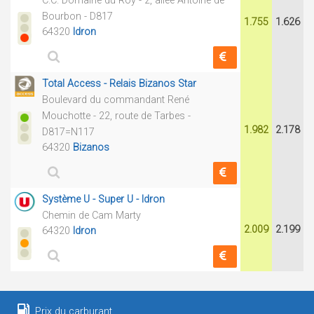
C.C. Domaine du Roy - 2, allée Antoine de
Bourbon - D817
1.755
1.626
64320
Idron
Total Access - Relais Bizanos Star
Boulevard du commandant René
Mouchotte - 22, route de Tarbes -
1.982
2.178
D817=N117
64320
Bizanos
Système U - Super U - Idron
Chemin de Cam Marty
2.009
2.199
64320
Idron
Prix du carburant