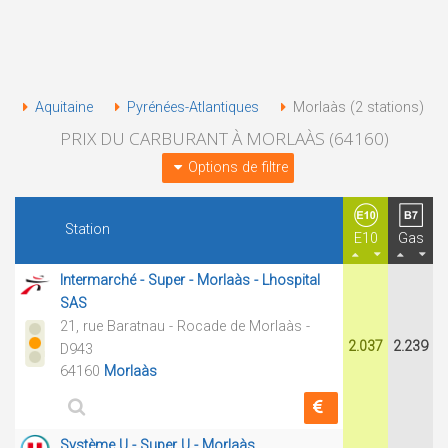
Aquitaine
Pyrénées-Atlantiques
Morlaàs (2 stations)
PRIX DU CARBURANT À MORLAÀS (64160)
Options de filtre
Station
E10
Gas
Intermarché - Super - Morlaàs - Lhospital
SAS
21, rue Baratnau - Rocade de Morlaàs -
2.037
2.239
D943
64160
Morlaàs
Système U - Super U - Morlaàs