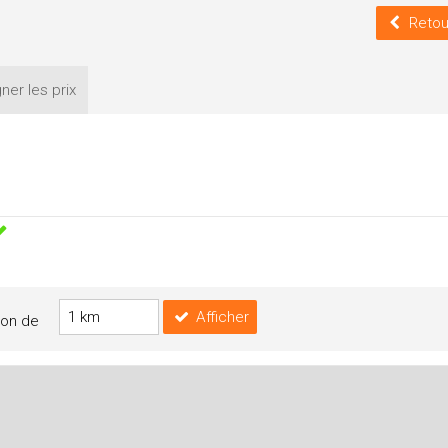
Retou
ner les
prix
Afficher
yon de