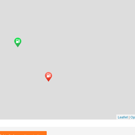
Leaflet
|
Op