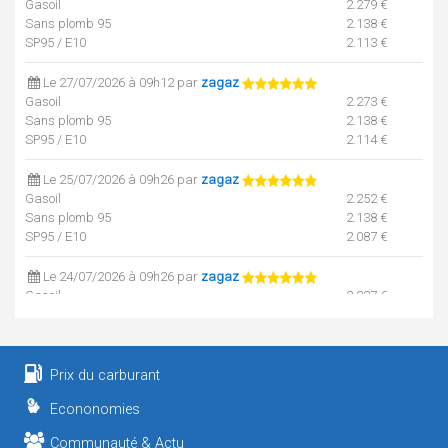
Gasoil
2.279 €
Sans plomb 95
2.138 €
SP95 / E10
2.113 €
Le 27/07/2026 à 09h12 par
zagaz
Gasoil
2.273 €
Sans plomb 95
2.138 €
SP95 / E10
2.114 €
Le 25/07/2026 à 09h26 par
zagaz
Gasoil
2.252 €
Sans plomb 95
2.138 €
SP95 / E10
2.087 €
Le 24/07/2026 à 09h26 par
zagaz
Gasoil
2.237 €
Sans plomb 95
2.138 €
SP95 / E10
2.091 €
Le 22/07/2026 à 09h39 par
zagaz
Prix du carburant
Gasoil
2.225 €
Econonomies
Sans plomb 95
2.135 €
SP95 / E10
2.097 €
Communauté & Actu