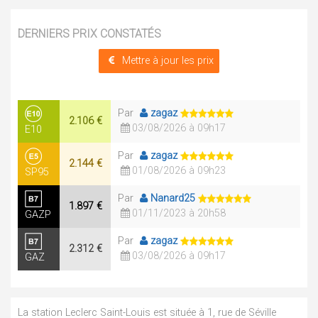
DERNIERS PRIX CONSTATÉS
Mettre à jour les prix
Par
zagaz
2.106 €
03/08/2026 à 09h17
E10
Par
zagaz
2.144 €
01/08/2026 à 09h23
SP95
Par
Nanard25
1.897 €
01/11/2023 à 20h58
GAZP
Par
zagaz
2.312 €
03/08/2026 à 09h17
GAZ
La station Leclerc Saint-Louis est située à 1, rue de Séville