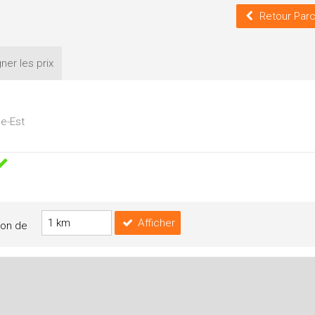
Retour Parc
ner les
prix
he-Est
Afficher
yon de