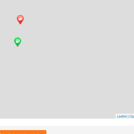
Leaflet
|
Op