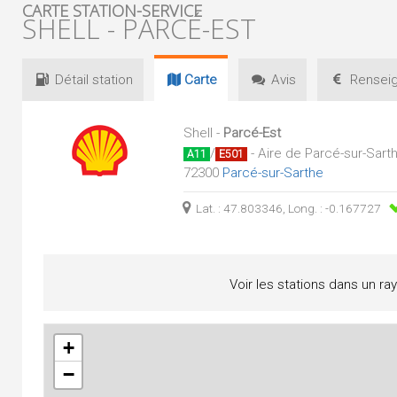
CARTE STATION-SERVICE
SHELL - PARCÉ-EST
Détail
station
Carte
Avis
Renseig
Shell -
Parcé-Est
/
- Aire de Parcé-sur-Sart
A11
E501
72300
Parcé-sur-Sarthe
Lat. : 47.803346, Long. : -0.167727
Voir les stations dans un ra
+
−