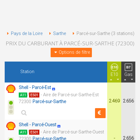
Pays de la Loire
Sarthe
Parcé-sur-Sarthe (3 stations)
PRIX DU CARBURANT À PARCÉ-SUR-SARTHE (72300)
Options de filtre
Station
E10
Gas
Shell - Parcé-Est
/
- Aire de Parcé-sur-Sarthe-Est
A11
E501
2.469
2.656
72300
Parcé-sur-Sarthe
Shell - Parcé-Ouest
/
- Aire de Parcé-sur-Sarthe-Ouest
A11
E501
-
2.656
72300
Parcé-sur-Sarthe