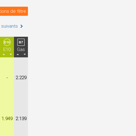
ions de filtre
 suivants
E10
Gas
-
2.229
1.949
2.139