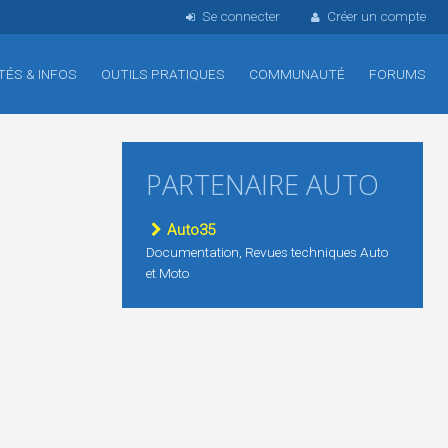
Se connecter
Créer un compte
TÉS & INFOS
OUTILS PRATIQUES
COMMUNAUTÉ
FORUMS
PARTENAIRE AUTO
Auto35
Documentation, Revues techniques Auto
et Moto