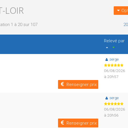
T-LOIR
Opt
ation 1 à 20 sur 107
20
Relevé par
serge
06/08/2026
à 20h57
Renseigner prix
serge
06/08/2026
à 20h56
Renseigner prix