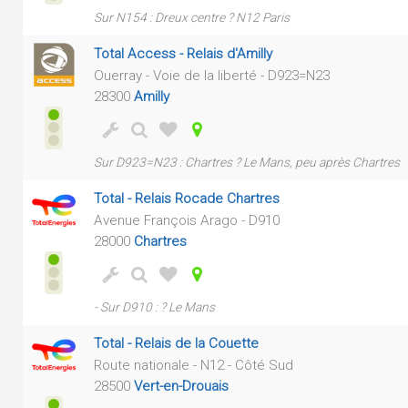
Sur N154 : Dreux centre ? N12 Paris
Total Access - Relais d'Amilly
Ouerray - Voie de la liberté - D923=N23
28300
Amilly
Sur D923=N23 : Chartres ? Le Mans, peu après Chartres
Total - Relais Rocade Chartres
Avenue François Arago - D910
28000
Chartres
- Sur D910 : ? Le Mans
Total - Relais de la Couette
Route nationale - N12 - Côté Sud
28500
Vert-en-Drouais