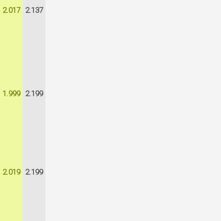
2.017
2.137
1.999
2.199
2.019
2.199