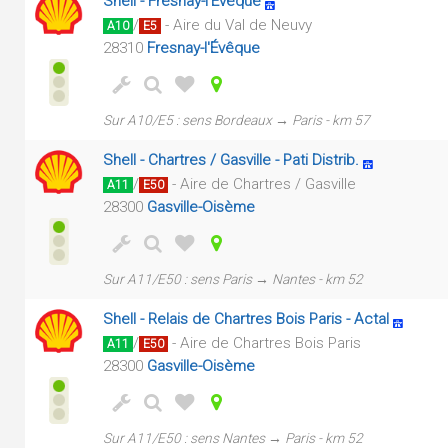
Shell - Fresnay-l'Évêque
/
- Aire du Val de Neuvy
A10
E5
28310
Fresnay-l'Évêque
Sur A10/E5 : sens Bordeaux → Paris - km 57
Shell - Chartres / Gasville - Pati Distrib.
/
- Aire de Chartres / Gasville
A11
E50
28300
Gasville-Oisème
Sur A11/E50 : sens Paris → Nantes - km 52
Shell - Relais de Chartres Bois Paris - Actal
/
- Aire de Chartres Bois Paris
A11
E50
28300
Gasville-Oisème
Sur A11/E50 : sens Nantes → Paris - km 52