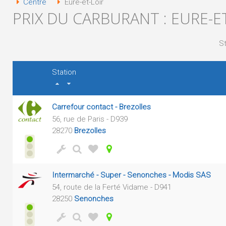
Centre
Eure-et-Loir
PRIX DU CARBURANT : EURE-E
St
Station
Carrefour contact - Brezolles
56, rue de Paris - D939
28270
Brezolles
Intermarché - Super - Senonches - Modis SAS
54, route de la Ferté Vidame - D941
28250
Senonches