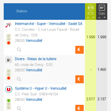
Station
E10
Gas
Intermarché - Super - Vernouillet - Sadel SA
C.C. Corvées - 2, rue Louis Fauvel - Route
de Crécy - D20
1.999
1.999
28500
Vernouillet
Divers - Relais de la tuilerie
60, route de Crécy - D20
-
1.460
28500
Vernouillet
Système U - Hyper U - Vernouillet
C.C. Plein Sud - D954=N154
2.017
2.137
28500
Vernouillet