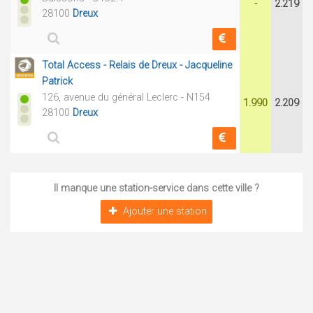
-
2.219
28100
Dreux
Total Access - Relais de Dreux - Jacqueline
Patrick
126, avenue du général Leclerc - N154
1.990
2.209
28100
Dreux
Il manque une station-service dans cette ville ?
Ajouter une station