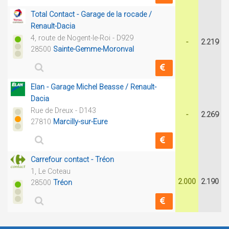
Total Contact - Garage de la rocade /
Renault-Dacia
4, route de Nogent-le-Roi - D929
-
2.219
28500
Sainte-Gemme-Moronval
Elan - Garage Michel Beasse / Renault-
Dacia
Rue de Dreux - D143
-
2.269
27810
Marcilly-sur-Eure
Carrefour contact - Tréon
1, Le Coteau
2.000
2.190
28500
Tréon