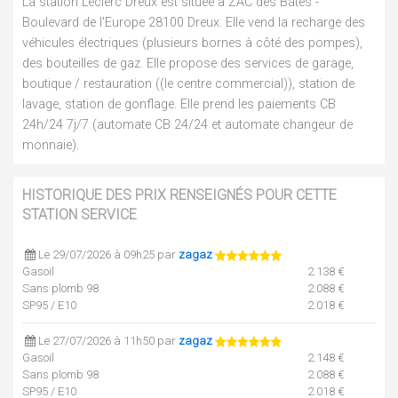
La station Leclerc Dreux est située à ZAC des Bates -
Boulevard de l'Europe 28100 Dreux. Elle vend la recharge des
véhicules électriques (plusieurs bornes à côté des pompes),
des bouteilles de gaz. Elle propose des services de garage,
boutique / restauration ((le centre commercial)), station de
lavage, station de gonflage. Elle prend les paiements CB
24h/24 7j/7 (automate CB 24/24 et automate changeur de
monnaie).
HISTORIQUE DES PRIX RENSEIGNÉS POUR CETTE
STATION SERVICE
Le 29/07/2026 à 09h25 par
zagaz
Gasoil
2.138 €
Sans plomb 98
2.088 €
SP95 / E10
2.018 €
Le 27/07/2026 à 11h50 par
zagaz
Gasoil
2.148 €
Sans plomb 98
2.088 €
SP95 / E10
2.018 €