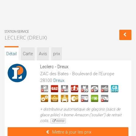
STATION-SERVICE
LECLERC (DREUX)
Détail
Carte
Avis
prix
Leclerc - Dreux
ZAC des Bates - Boulevard de l'Europe
28100
Dreux
+ distributeur automatique de glaçons (sacs de
glace pilée) + borne Amazon ("soulier") de retrait
colis.
WWW
Mettre à jour les prix