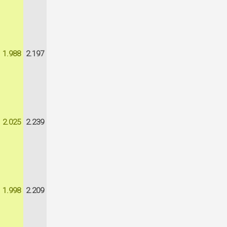
1.988
2.197
2.025
2.239
1.998
2.209