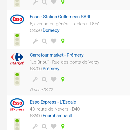
Esso - Station Guillemeau SARL
8, avenue du général Leclerc - D951
58530
Dornecy
Carrefour market - Prémery
"Le Briou" - Rue des ponts de Varzy
58700
Prémery
Proche D977
Esso Express - L'Escale
43, route de Nevers - D40
58600
Fourchambault