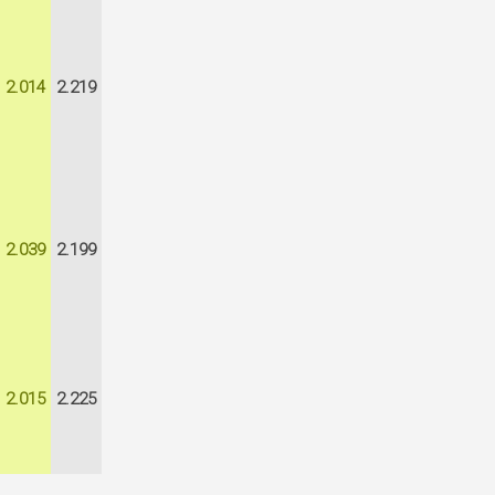
2.014
2.219
2.039
2.199
2.015
2.225