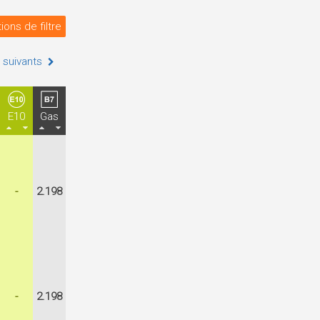
ions de filtre
 suivants
E10
Gas
-
2.198
-
2.198