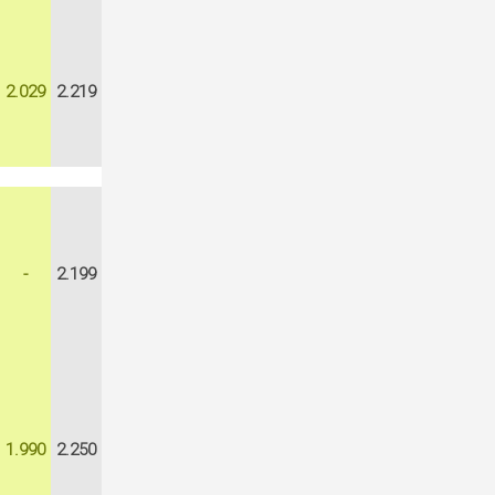
2.029
2.219
-
2.199
1.990
2.250