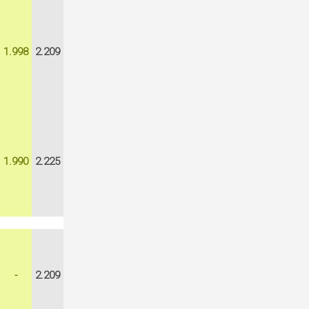
1.998
2.209
1.990
2.225
-
2.209