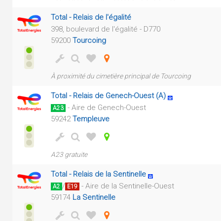
Total - Relais de l'égalité
398, boulevard de l'égalité - D770
59200
Tourcoing
À proximité du cimetière principal de Tourcoing
Total - Relais de Genech-Ouest (A)
- Aire de Genech-Ouest
A23
59242
Templeuve
A23 gratuite
Total - Relais de la Sentinelle
/
- Aire de la Sentinelle-Ouest
A2
E19
59174
La Sentinelle