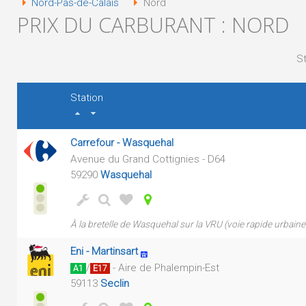
Nord-Pas-de-Calais
Nord
PRIX DU CARBURANT : NORD
St
Station
Carrefour - Wasquehal
Avenue du Grand Cottignies - D64
59290
Wasquehal
À la bretelle de Wasquehal sur la VRU (voie rapide urbain
Eni - Martinsart
/
- Aire de Phalempin-Est
A1
E17
59113
Seclin