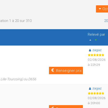
Opt
ation 1 à 20 sur 310
20
Relevé par
zagaz
02/08/2026
à 22h29
Renseigner prix
e Lille-Tourcoing) ou D656
zagaz
02/08/2026
à 20h00