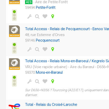
- Aire de Petite-Forêt
A23
59494
Petite-Forêt
Total Access - Relais de Pecquencourt - Eenoo V
48, rue Estienne d'Orves
59146
Pecquencourt
Total Access - Relais Mons-en-Baroeul / Kegrelo 
VRU (Voie rapide urbaine) - Aire du Barœul - D656=
59370
Mons-en-Barœul
Sur D656=N356 ? Tourcoing (A22/E17), uniquement dans l
d'arriver.
Total - Relais du Croisé-Laroche