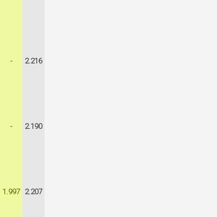
-
2.216
-
2.190
1.997
2.207