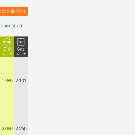
ions de filtre
 suivants
E10
Gas
1.980
2.191
2.060
2.260