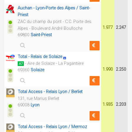
Auchan - Lyon-Porte des Alpes / Saint-
Priest
ZAC du champ du pont - C.C. Porte des
1.977
2.247
Alpes - Boulevard André Boulloche
69800
Saint-Priest
Total - Relais de Solaize
- Aire de Solaize - La Pagantière
A7
1.990
2.250
69360
Solaize
Total Access - Relais Lyon / Berliet
131, rue Marius Berliet
1.935
2.203
69008
Lyon
Total Access - Relais Lyon / Mermoz