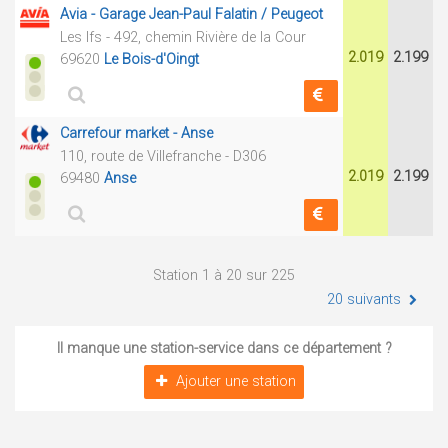
Avia - Garage Jean-Paul Falatin / Peugeot
Les Ifs - 492, chemin Rivière de la Cour
2.019
2.199
69620
Le Bois-d'Oingt
Carrefour market - Anse
110, route de Villefranche - D306
2.019
2.199
69480
Anse
Station 1 à 20 sur 225
20 suivants
Il manque une station-service dans ce département ?
Ajouter une station