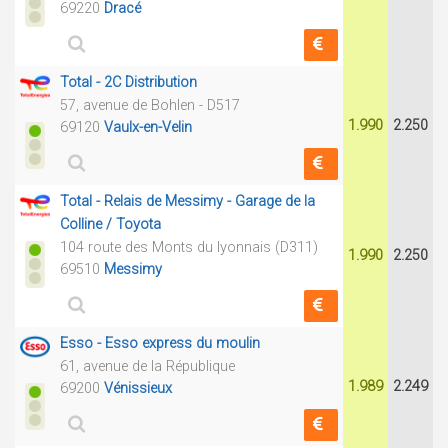
69220
Dracé
Total - 2C Distribution
57, avenue de Bohlen - D517
1.990
2.250
69120
Vaulx-en-Velin
Total - Relais de Messimy - Garage de la
Colline / Toyota
104 route des Monts du lyonnais (D311)
1.990
2.250
69510
Messimy
Esso - Esso express du moulin
61, avenue de la République
1.989
2.249
69200
Vénissieux