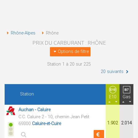
Rhône-Alpes
Rhône
PRIX DU CARBURANT : RHÔNE
Options de filtre
Station 1 à 20 sur 225
20 suivants
Station
E10
Gas
Auchan - Caluire
C.C. Caluire 2 - 10, chemin Jean Petit
1.902
2.014
69300
Caluire-et-Cuire