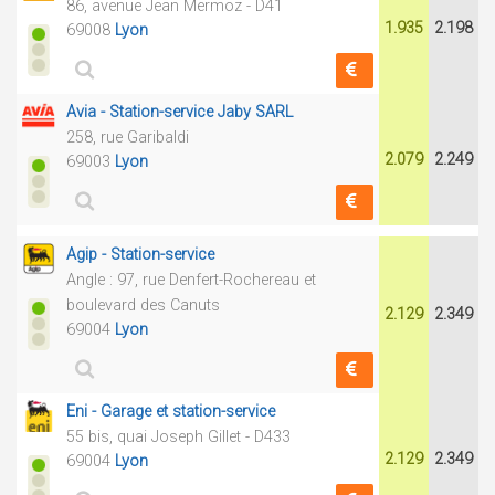
86, avenue Jean Mermoz - D41
1.935
2.198
69008
Lyon
Avia - Station-service Jaby SARL
258, rue Garibaldi
2.079
2.249
69003
Lyon
Agip - Station-service
Angle : 97, rue Denfert-Rochereau et
boulevard des Canuts
2.129
2.349
69004
Lyon
Eni - Garage et station-service
55 bis, quai Joseph Gillet - D433
2.129
2.349
69004
Lyon