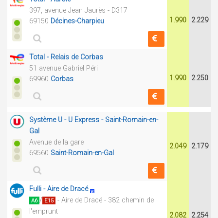
397, avenue Jean Jaurès - D317
1.990
2.229
69150
Décines-Charpieu
Total - Relais de Corbas
51 avenue Gabriel Péri
1.990
2.250
69960
Corbas
Système U - U Express - Saint-Romain-en-
Gal
Avenue de la gare
2.049
2.179
69560
Saint-Romain-en-Gal
Fulli - Aire de Dracé
/
- Aire de Dracé - 382 chemin de
A6
E15
l'emprunt
2.082
2.254