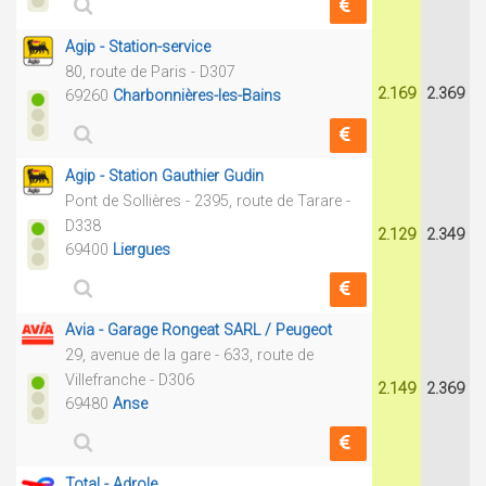
Agip - Station-service
80, route de Paris - D307
2.169
2.369
69260
Charbonnières-les-Bains
Agip - Station Gauthier Gudin
Pont de Sollières - 2395, route de Tarare -
D338
2.129
2.349
69400
Liergues
Avia - Garage Rongeat SARL / Peugeot
29, avenue de la gare - 633, route de
Villefranche - D306
2.149
2.369
69480
Anse
Total - Adrole