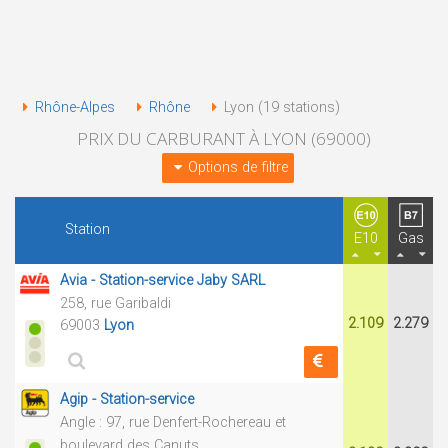
Rhône-Alpes
Rhône
Lyon (19 stations)
PRIX DU CARBURANT À LYON (69000)
Options de filtre
Station
E10
Gas
Avia - Station-service Jaby SARL
258, rue Garibaldi
2.109
2.279
69003
Lyon
Agip - Station-service
Angle : 97, rue Denfert-Rochereau et
boulevard des Canuts