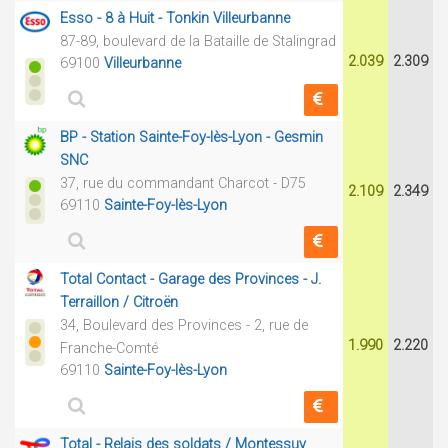
Esso - 8 à Huit - Tonkin Villeurbanne
87-89, boulevard de la Bataille de Stalingrad
2.039
2.309
69100
Villeurbanne
BP - Station Sainte-Foy-lès-Lyon - Gesmin
SNC
37, rue du commandant Charcot - D75
2.109
2.349
69110
Sainte-Foy-lès-Lyon
Total Contact - Garage des Provinces - J.
Terraillon / Citroën
34, Boulevard des Provinces - 2, rue de
1.990
2.220
Franche-Comté
69110
Sainte-Foy-lès-Lyon
Total - Relais des soldats / Montessuy