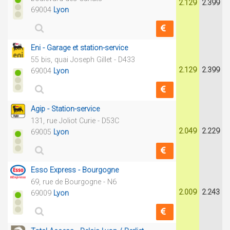
2.129
2.399
69004
Lyon
Eni - Garage et station-service
55 bis, quai Joseph Gillet - D433
2.129
2.399
69004
Lyon
Agip - Station-service
131, rue Joliot Curie - D53C
2.049
2.229
69005
Lyon
Esso Express - Bourgogne
69, rue de Bourgogne - N6
2.009
2.243
69009
Lyon