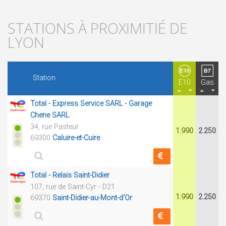
STATIONS À PROXIMITIÉ DE
LYON
Station
E10
Gas
Total - Express Service SARL - Garage
Chene SARL
34, rue Pasteur
1.990
2.250
69300
Caluire-et-Cuire
Total - Relais Saint-Didier
107, rue de Saint-Cyr - D21
1.990
2.250
69370
Saint-Didier-au-Mont-d'Or