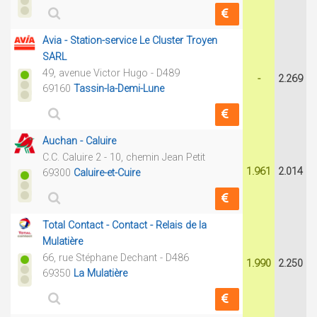
Avia - Station-service Le Cluster Troyen
SARL
49, avenue Victor Hugo - D489
-
2.269
69160
Tassin-la-Demi-Lune
Auchan - Caluire
C.C. Caluire 2 - 10, chemin Jean Petit
1.961
2.014
69300
Caluire-et-Cuire
Total Contact - Contact - Relais de la
Mulatière
66, rue Stéphane Dechant - D486
1.990
2.250
69350
La Mulatière