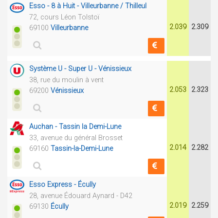
Esso - 8 à Huit - Villeurbanne / Thilleul
72, cours Léon Tolstoï
2.039
2.309
69100
Villeurbanne
Système U - Super U - Vénissieux
38, rue du moulin à vent
2.053
2.323
69200
Vénissieux
Auchan - Tassin la Demi-Lune
33, avenue du général Brosset
2.014
2.282
69160
Tassin-la-Demi-Lune
Esso Express - Écully
28, avenue Édouard Aynard - D42
2.019
2.259
69130
Écully