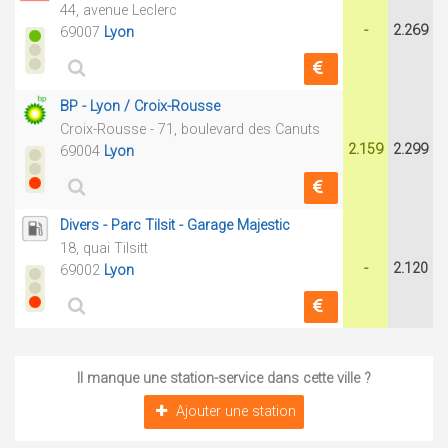
44, avenue Leclerc
-
2.269
69007
Lyon
BP - Lyon / Croix-Rousse
Croix-Rousse - 71, boulevard des Canuts
2.159
2.299
69004
Lyon
Divers - Parc Tilsit - Garage Majestic
18, quai Tilsitt
-
2.120
69002
Lyon
Il manque une station-service dans cette ville ?
Ajouter une station