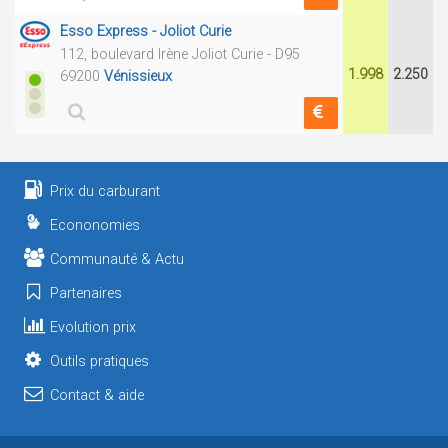
Esso Express - Joliot Curie
112, boulevard Irène Joliot Curie - D95
1.998
2.250
69200
Vénissieux
Prix du carburant
Econonomies
Communauté & Actu
Partenaires
Evolution prix
Outils pratiques
Contact & aide