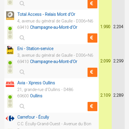
Total Access - Relais Mont d'Or
4, avenue du général de Gaulle - D306=N6
1.990
2.204
69410
Champagne-au-Mont-d'Or
Eni - Station-service
3, avenue du général de Gaulle - D306=N6
2.099
2.299
69410
Champagne-au-Mont-d'Or
Avia - Xpress Oullins
21, grande-rue d'Oullins - D486
2.109
2.289
69600
Oullins
Carrefour - Écully
C.C. Écully-Grand-Ouest - Avenue du Bon