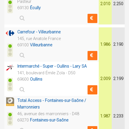
Pasteur
2.010
2.250
69130
Écully
Carrefour - Villeurbanne
145, rue Anatole France
1.986
2.190
69100
Villeurbanne
Intermarché - Super - Oullins - Lary SA
141, boulevard Émile Zola - D50
2.009
2.199
69600
Oullins
Total Access - Fontaines-sur-Saône /
Marronniers
46, avenue des marronniers - D48
1.987
2.233
69270
Fontaines-sur-Saône