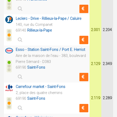
Leclerc - Drive - Rillieux-la-Pape / Caluire
140, rue du Companet
2.001
2.204
69140
Rillieux-la-Pape
Esso - Station Saint-Fons / Port E. Herriot
Aire de la maison de l'eau - 383, boulevard
Pierre Sémard - D383
2.129
2.349
69190
Saint-Fons
Carrefour market - Saint-Fons
2, place des quatre chemins
2.119
2.289
69190
Saint-Fons