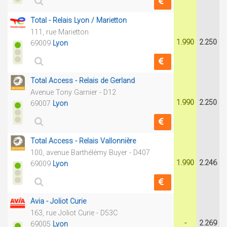
Total - Relais Lyon / Marietton
111, rue Marietton
1.990
2.250
69009
Lyon
Total Access - Relais de Gerland
Avenue Tony Garnier - D12
1.990
2.250
69007
Lyon
Total Access - Relais Vallonnière
100, avenue Barthélémy Buyer - D407
1.990
2.246
69009
Lyon
Avia - Joliot Curie
163, rue Joliot Curie - D53C
-
2.269
69005
Lyon