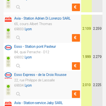
Avia - Station Adrien Di Lorenzo SARL
65, cours Albert Thomas
2.109
2.259
69003
Lyon
Esso - Station pont Pasteur
84, quai Perrache - D12
1.999
2.279
69002
Lyon
Esso Express - de la Croix Rousse
22, rue Philippe de Lassalle
2.010
2.225
69004
Lyon
Avia - Station-service Jaby SARL