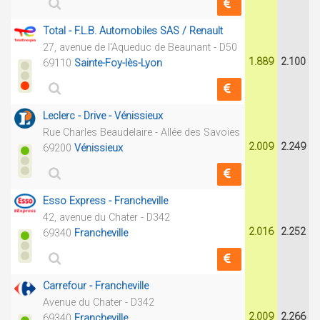
Total - F.L.B. Automobiles SAS / Renault
27, avenue de l'Aqueduc de Beaunant - D50
1.889
2.100
69110
Sainte-Foy-lès-Lyon
Leclerc - Drive - Vénissieux
Rue Charles Beaudelaire - Allée des Savoies
2.009
2.249
69200
Vénissieux
Esso Express - Francheville
42, avenue du Chater - D342
2.016
2.252
69340
Francheville
Carrefour - Francheville
Avenue du Chater - D342
2.009
2.266
69340
Francheville