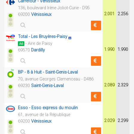
Carrefour - Vénissieux
136, boulevard Irène Joliot-Curie - D95
2.001
2.256
69200
Vénissieux
Total - Les Bruyères-Paisy
- Aire de Paisy
A6
1.990
1.990
69570
Dardilly
BP - 8 à Huit - Saint-Genis-Laval
70, avenue Georges Clemenceau - D486
2.089
2.329
69230
Saint-Genis-Laval
Esso - Esso express du moulin
61, avenue de la République
2.029
2.299
69200
Vénissieux