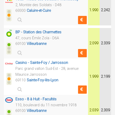
2, Montée des Soldats - D48
1.990
2.242
69300
Caluire-et-Cuire
BP - Station des Charmettes
47, cours Émile Zola - D6A
2.099
2.339
69100
Villeurbanne
Casino - Sainte-Foy / Jarrosson
Parc grand vallon Sud-Est - 28, avenue
Maurice Jarrosson
1.999
2.199
69110
Sainte-Foy-lès-Lyon
Esso - 8 à Huit - Facultés
110, boulevard du 11 novembre 1918
2.039
2.309
69100
Villeurbanne