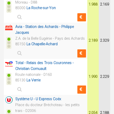
Moreau - D88
1.988
2.169
85000
La Roche-sur-Yon
Avia - Station des Achards - Philippe
Jacques
Z.A. de la Belle Eugénie - Pays des Achards
2.189
2.329
85150
La Chapelle-Achard
Total - Relais des Trois Couronnes -
Christian Cornuault
Route nationale - D160
1.990
2.229
85130
La Verrie
Système U - U Express Coëx
Place du docteur Bréchoteau - les petits
trais - D2006
2.054
2.188