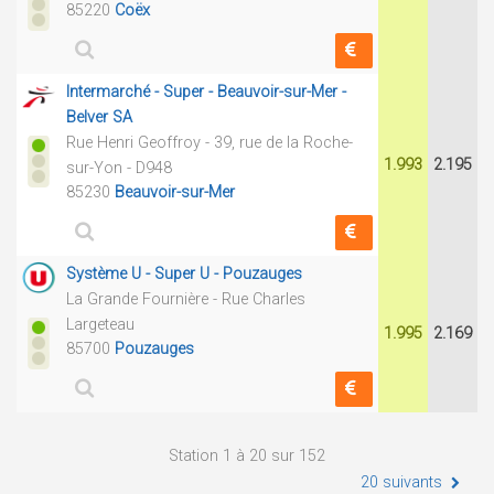
85220
Coëx
Intermarché - Super - Beauvoir-sur-Mer -
Belver SA
Rue Henri Geoffroy - 39, rue de la Roche-
1.993
2.195
sur-Yon - D948
85230
Beauvoir-sur-Mer
Système U - Super U - Pouzauges
La Grande Fournière - Rue Charles
Largeteau
1.995
2.169
85700
Pouzauges
Station 1 à 20 sur 152
20 suivants