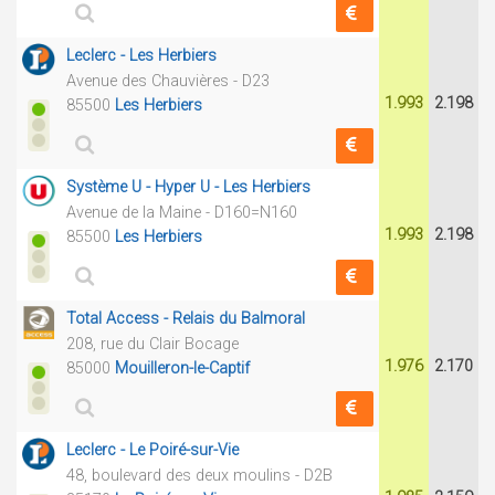
Leclerc - Les Herbiers
Avenue des Chauvières - D23
1.993
2.198
85500
Les Herbiers
Système U - Hyper U - Les Herbiers
Avenue de la Maine - D160=N160
1.993
2.198
85500
Les Herbiers
Total Access - Relais du Balmoral
208, rue du Clair Bocage
1.976
2.170
85000
Mouilleron-le-Captif
Leclerc - Le Poiré-sur-Vie
48, boulevard des deux moulins - D2B