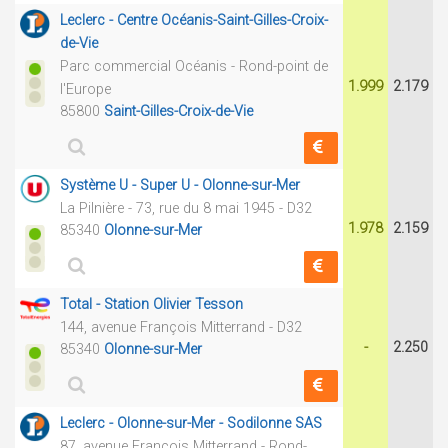
Leclerc - Centre Océanis-Saint-Gilles-Croix-
de-Vie
Parc commercial Océanis - Rond-point de
1.999
2.179
l'Europe
85800
Saint-Gilles-Croix-de-Vie
Système U - Super U - Olonne-sur-Mer
La Pilnière - 73, rue du 8 mai 1945 - D32
1.978
2.159
85340
Olonne-sur-Mer
Total - Station Olivier Tesson
144, avenue François Mitterrand - D32
-
2.250
85340
Olonne-sur-Mer
Leclerc - Olonne-sur-Mer - Sodilonne SAS
87, avenue François Mitterrand - Rond-