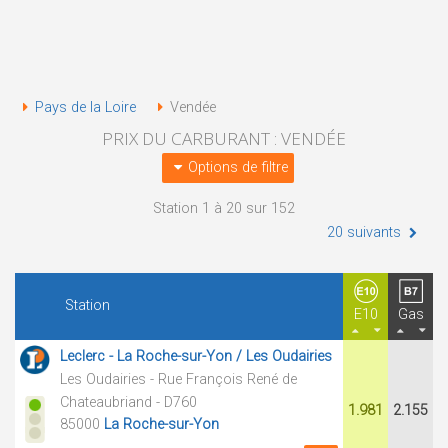
Pays de la Loire
Vendée
PRIX DU CARBURANT : VENDÉE
Options de filtre
Station 1 à 20 sur 152
20 suivants
Station
E10
Gas
Leclerc - La Roche-sur-Yon / Les Oudairies
Les Oudairies - Rue François René de
Chateaubriand - D760
1.981
2.155
85000
La Roche-sur-Yon