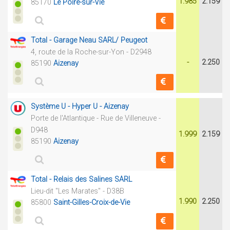
1.985
2.159
85170
Le Poiré-sur-Vie
Total - Garage Neau SARL/ Peugeot
4, route de la Roche-sur-Yon - D2948
-
2.250
85190
Aizenay
Système U - Hyper U - Aizenay
Porte de l'Atlantique - Rue de Villeneuve -
D948
1.999
2.159
85190
Aizenay
Total - Relais des Salines SARL
Lieu-dit "Les Marates" - D38B
1.990
2.250
85800
Saint-Gilles-Croix-de-Vie