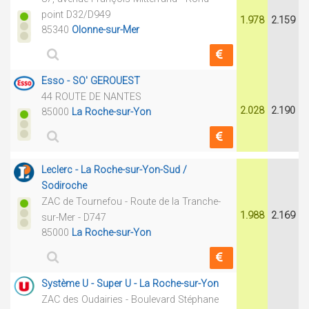
point D32/D949
1.978
2.159
85340
Olonne-sur-Mer
Esso - SO' GEROUEST
44 ROUTE DE NANTES
2.028
2.190
85000
La Roche-sur-Yon
Leclerc - La Roche-sur-Yon-Sud /
Sodiroche
ZAC de Tournefou - Route de la Tranche-
1.988
2.169
sur-Mer - D747
85000
La Roche-sur-Yon
Système U - Super U - La Roche-sur-Yon
ZAC des Oudairies - Boulevard Stéphane