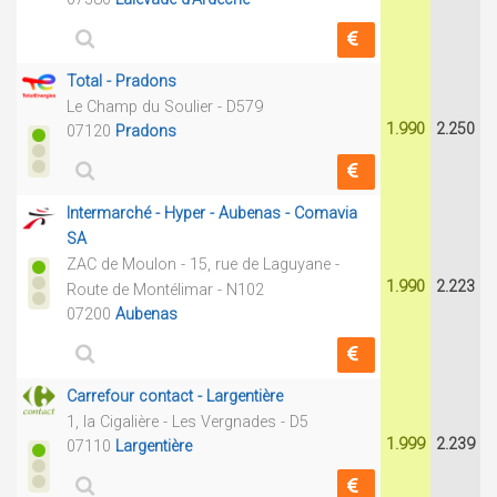
Total - Pradons
Le Champ du Soulier - D579
1.990
2.250
07120
Pradons
Intermarché - Hyper - Aubenas - Comavia
SA
ZAC de Moulon - 15, rue de Laguyane -
1.990
2.223
Route de Montélimar - N102
07200
Aubenas
Carrefour contact - Largentière
1, la Cigalière - Les Vergnades - D5
1.999
2.239
07110
Largentière