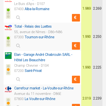
Le Buis d'Aps - D107
1.989
2.269
07400
Alba-la-Romaine
Total - Relais des Luettes
55, avenue de Nîmes - D86=N86
1.990
2.250
07300
Tournon-sur-Rhône
Elan - Garage André Chabroulin SARL -
Hôtel Les Beauchère
Champ Chevrier - D104
1.990
2.225
07200
Saint-Privat
Carrefour market - La-Voulte-sur-Rhône
Avenue du 11 novembre - D86E
2.019
2.239
07800
La Voulte-sur-Rhône