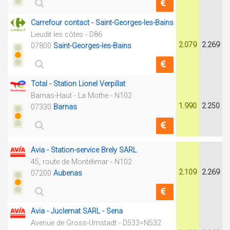
Carrefour contact - Saint-Georges-les-Bains
Lieudit les côtes - D86
2.079
2.269
07800
Saint-Georges-les-Bains
Total - Station Lionel Verpillat
Barnas-Haut - La Mothe - N102
1.990
2.250
07330
Barnas
Avia - Station-service Brely SARL
45, route de Montélimar - N102
2.109
2.269
07200
Aubenas
Avia - Juclemat SARL - Sena
Avenue de Gross-Umstadt - D533=N532