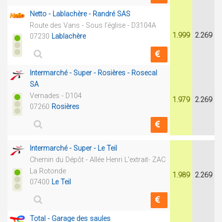
Netto - Lablachère - Randré SAS
Route des Vans - Sous l'église - D3104A
1.999
2.269
07230
Lablachère
Intermarché - Super - Rosières - Rosecal
SA
Vernades - D104
1.979
2.269
07260
Rosières
Intermarché - Super - Le Teil
Chemin du Dépôt - Allée Henri L'extrait- ZAC
La Rotonde
1.989
2.269
07400
Le Teil
Total - Garage des saules