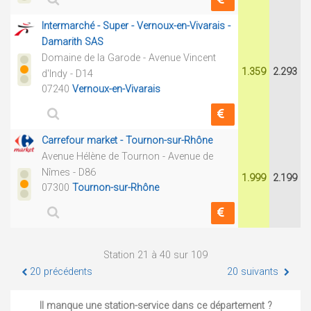
Intermarché - Super - Vernoux-en-Vivarais -
Damarith SAS
Domaine de la Garode - Avenue Vincent
1.359
2.293
d'Indy - D14
07240
Vernoux-en-Vivarais
Carrefour market - Tournon-sur-Rhône
Avenue Hélène de Tournon - Avenue de
Nîmes - D86
1.999
2.199
07300
Tournon-sur-Rhône
Station 21 à 40 sur 109
20 précédents
20 suivants
Il manque une station-service dans ce département ?