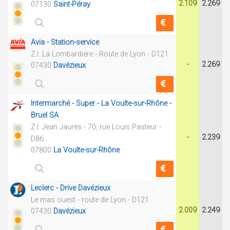
2.109
2.269
07130
Saint-Péray
Avia - Station-service
Z.I. La Lombardière - Route de Lyon - D121
-
2.269
07430
Davézieux
Intermarché - Super - La Voulte-sur-Rhône -
Bruel SA
Z.I. Jean Jaurès - 70, rue Louis Pasteur -
-
2.239
D86
07800
La Voulte-sur-Rhône
Leclerc - Drive Davézieux
Le mas ouest - route de Lyon - D121
2.009
2.249
07430
Davézieux