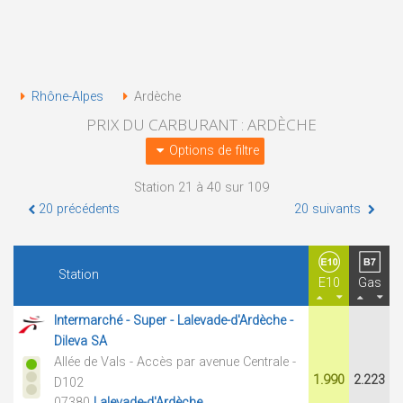
Rhône-Alpes
Ardèche
PRIX DU CARBURANT : ARDÈCHE
Options de filtre
Station 21 à 40 sur 109
20 précédents
20 suivants
Station
E10
Gas
Intermarché - Super - Lalevade-d'Ardèche -
Dileva SA
Allée de Vals - Accès par avenue Centrale -
1.990
2.223
D102
07380
Lalevade-d'Ardèche