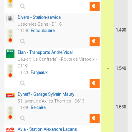
Divers - Station-service
Usson-les-Bains - D118
-
1.490
11140
Escouloubre
Elan - Transports André Vidal
Lieu-dit "La Confrérie" - Route de Mirepoix -
D119
-
1.540
11270
Fanjeaux
Dyneff - Garage Sylvain Maury
51, avenue d'Ax-les-Thermes - D613
-
1.530
11340
Belcaire
Avia - Station Alexandre Lacans