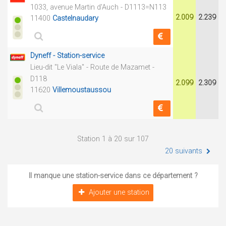
1033, avenue Martin d'Auch - D1113=N113
2.009
2.239
11400
Castelnaudary
Dyneff - Station-service
Lieu-dit "Le Viala" - Route de Mazamet -
D118
2.099
2.309
11620
Villemoustaussou
Station 1 à 20 sur 107
20 suivants
Il manque une station-service dans ce département ?
Ajouter une station