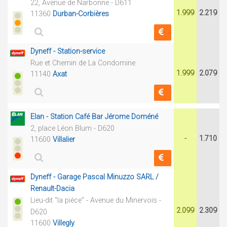
22, Avenue de Narbonne - D611
1.999
2.219
11360
Durban-Corbières
Dyneff - Station-service
Rue et Chemin de La Condomine
1.999
2.079
11140
Axat
Elan - Station Café Bar Jérome Doméné
2, place Léon Blum - D620
-
1.710
11600
Villalier
Dyneff - Garage Pascal Minuzzo SARL /
Renault-Dacia
Lieu-dit "la pièce" - Avenue du Minervois -
2.099
2.309
D620
11600
Villegly