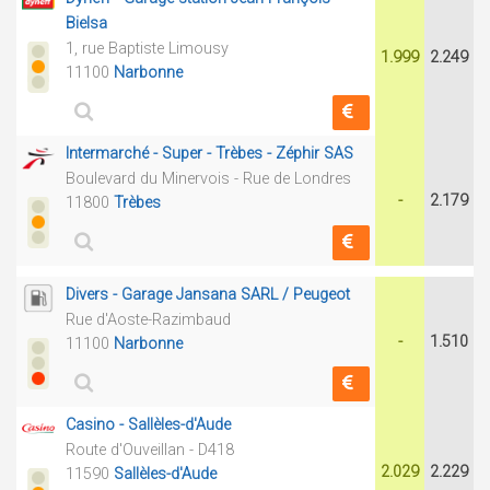
Bielsa
1, rue Baptiste Limousy
1.999
2.249
11100
Narbonne
Intermarché - Super - Trèbes - Zéphir SAS
Boulevard du Minervois - Rue de Londres
-
2.179
11800
Trèbes
Divers - Garage Jansana SARL / Peugeot
Rue d'Aoste-Razimbaud
-
1.510
11100
Narbonne
Casino - Sallèles-d'Aude
Route d'Ouveillan - D418
2.029
2.229
11590
Sallèles-d'Aude