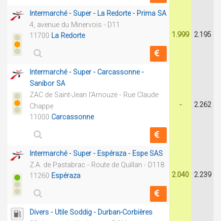
Intermarché - Super - La Redorte - Prima SA
4, avenue du Minervois - D11
1.999
2.195
11700
La Redorte
Intermarché - Super - Carcassonne -
Sanibor SA
ZAC de Saint-Jean l'Arnouze - Rue Claude
-
2.262
Chappe
11000
Carcassonne
Intermarché - Super - Espéraza - Espe SAS
Z.A. de Pastabrac - Route de Quillan - D118
2.040
2.239
11260
Espéraza
Divers - Utile Soddig - Durban-Corbières