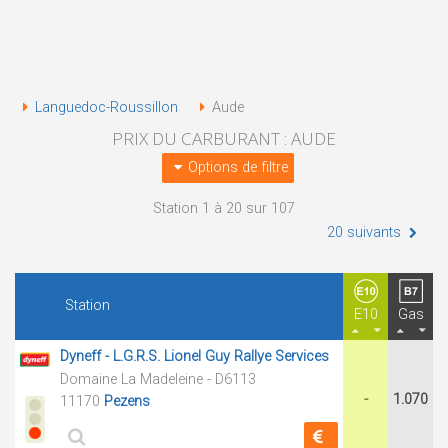
Languedoc-Roussillon
Aude
PRIX DU CARBURANT : AUDE
Options de filtre
Station 1 à 20 sur 107
20 suivants
Station
E10
Gas
Dyneff - L.G.R.S. Lionel Guy Rallye Services
Domaine La Madeleine - D6113
-
1.070
11170
Pezens