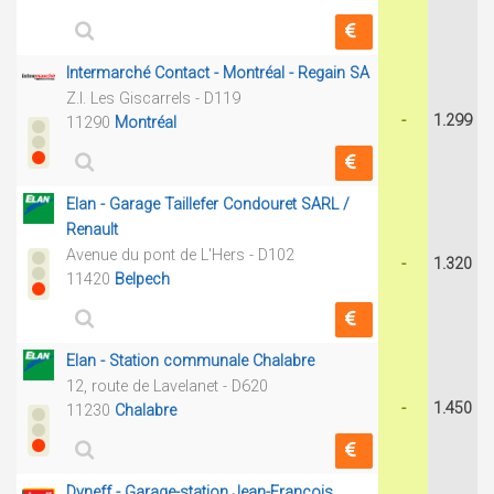
Intermarché Contact - Montréal - Regain SA
Z.I. Les Giscarrels - D119
-
1.299
11290
Montréal
Elan - Garage Taillefer Condouret SARL /
Renault
Avenue du pont de L'Hers - D102
-
1.320
11420
Belpech
Elan - Station communale Chalabre
12, route de Lavelanet - D620
-
1.450
11230
Chalabre
Dyneff - Garage-station Jean-François