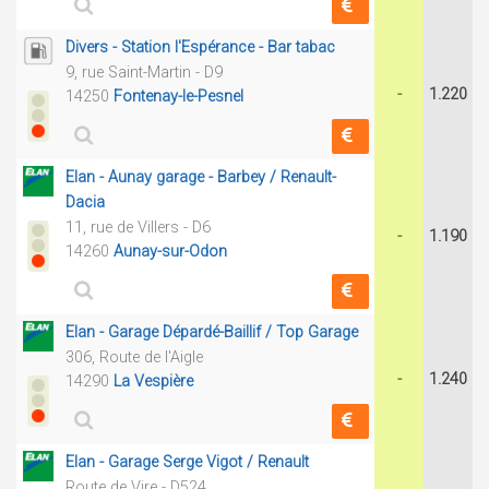
Divers - Station l'Espérance - Bar tabac
9, rue Saint-Martin - D9
-
1.220
14250
Fontenay-le-Pesnel
Elan - Aunay garage - Barbey / Renault-
Dacia
11, rue de Villers - D6
-
1.190
14260
Aunay-sur-Odon
Elan - Garage Dépardé-Baillif / Top Garage
306, Route de l'Aigle
-
1.240
14290
La Vespière
Elan - Garage Serge Vigot / Renault
Route de Vire - D524