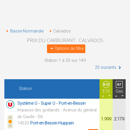
Basse-Normandie
Calvados
PRIX DU CARBURANT : CALVADOS
Options de filtre
Station 1 à 20 sur 149
20 suivants
Station
E10
Gas
Système U - Super U - Port-en-Bessin
Impasse des goëlands - Avenue du général
de Gaulle - D6
1.999
2.179
14520
Port-en-Bessin-Huppain