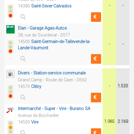
-
-
14380
Saint-Sever-Calvados
Elan - Garage Agas-Autos
28, rue de Sourdeval - D577
14500
Saint-Germain-de-Tallevende-la-
-
-
Lande-Vaumont
Divers - Station-service communale
Grand Camp - Route de Caen - D562
-
1.520
14570
Clécy
Intermarché - Super - Vire - Burano SA
Avenue de Bischwiller
1.985
2.169
14500
Vire