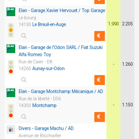
Elan - Garage Xavier Hervouet / Top Garage
Le bourg
1.990
2.205
14130
Le Breuil-en-Auge
Elan - Garage de l'Odon SARL / Fiat Suzuki
Alfa Romeo Toy
Rue de Caen - D8
-
1.260
14260
Aunay-sur-Odon
Elan - Garage Montchamp Mécanique / AD
Rue de la liberté - D56
-
1.150
14350
Montchamp
Divers - Garage Machu / AD
Avenue de Bischwiller