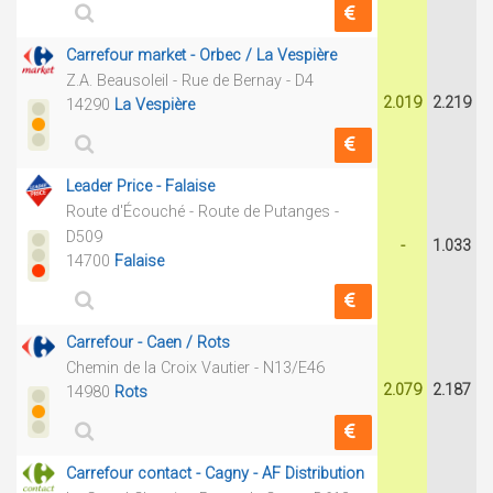
Carrefour market - Orbec / La Vespière
Z.A. Beausoleil - Rue de Bernay - D4
2.019
2.219
14290
La Vespière
Leader Price - Falaise
Route d'Écouché - Route de Putanges -
D509
-
1.033
14700
Falaise
Carrefour - Caen / Rots
Chemin de la Croix Vautier - N13/E46
2.079
2.187
14980
Rots
Carrefour contact - Cagny - AF Distribution