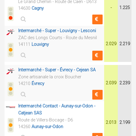
Le Grand Chemin - Route de Caen - D613
-
1.225
14630
Cagny
Intermarché - Super - Louvigny - Lesconi
ZAC des Longs Courts - Route du Mesnil
2.029
2.219
14111
Louvigny
Intermarché - Super - Évrecy - Cejean SA
Zone artisanale la croix Boucher
2.039
2.239
14210
Évrecy
Intermarché Contact - Aunay-sur-Odon -
Catjean SAS
Route de Villers-Bocage - D6
2.013
2.199
14260
Aunay-sur-Odon