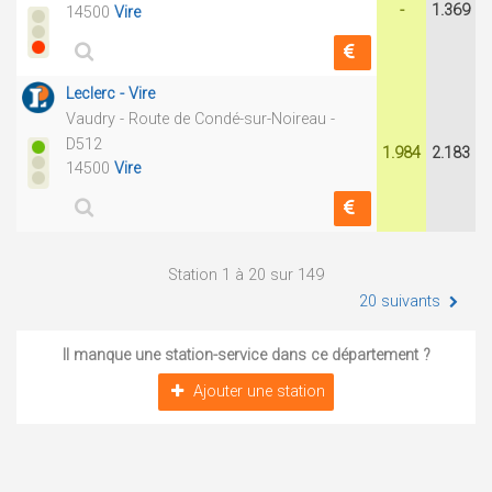
-
1.369
14500
Vire
Leclerc - Vire
Vaudry - Route de Condé-sur-Noireau -
D512
1.984
2.183
14500
Vire
Station 1 à 20 sur 149
20 suivants
Il manque une station-service dans ce département ?
Ajouter une station