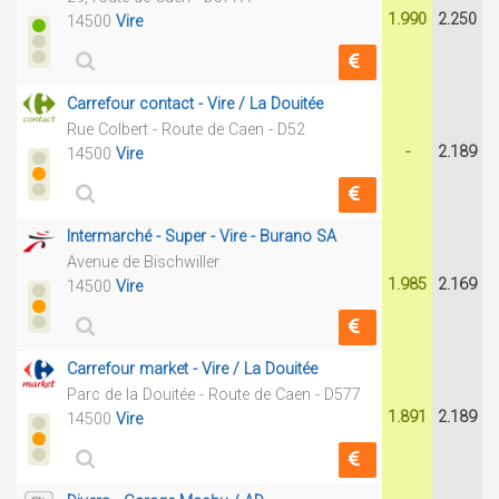
1.990
2.250
14500
Vire
Carrefour contact - Vire / La Douitée
Rue Colbert - Route de Caen - D52
-
2.189
14500
Vire
Intermarché - Super - Vire - Burano SA
Avenue de Bischwiller
1.985
2.169
14500
Vire
Carrefour market - Vire / La Douitée
Parc de la Douitée - Route de Caen - D577
1.891
2.189
14500
Vire