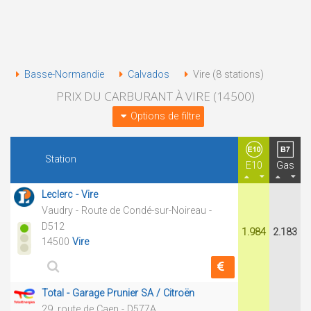
Basse-Normandie
Calvados
Vire (8 stations)
PRIX DU CARBURANT À VIRE (14500)
Options de filtre
Station
E10
Gas
Leclerc - Vire
Vaudry - Route de Condé-sur-Noireau -
D512
1.984
2.183
14500
Vire
Total - Garage Prunier SA / Citroën
29, route de Caen - D577A