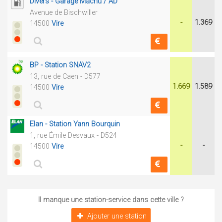
Divers - Garage Machu / AD
Avenue de Bischwiller
-
1.369
14500
Vire
BP - Station SNAV2
13, rue de Caen - D577
1.669
1.589
14500
Vire
Elan - Station Yann Bourquin
1, rue Émile Desvaux - D524
-
-
14500
Vire
Il manque une station-service dans cette ville ?
Ajouter une station