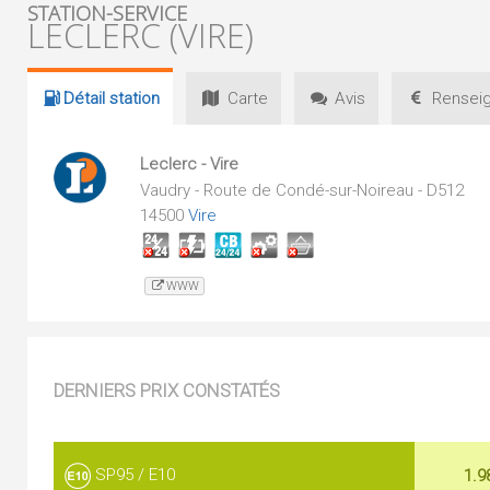
STATION-SERVICE
LECLERC (VIRE)
Détail
station
Carte
Avis
Renseig
Leclerc - Vire
Vaudry - Route de Condé-sur-Noireau - D512
14500
Vire
WWW
DERNIERS PRIX CONSTATÉS
SP95 / E10
1.9