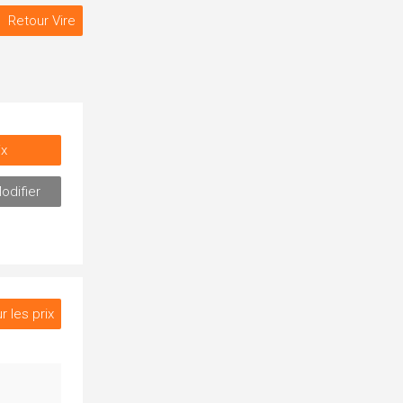
Retour Vire
ix
odifier
r les prix