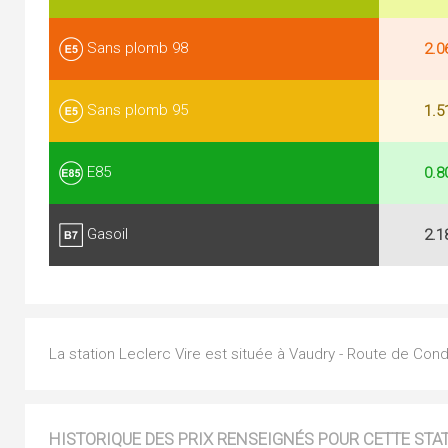
Sans plomb 98
2.0
Sans plomb 95
1.5
E85
0.8
Gasoil
2.1
La station Leclerc Vire est située à Vaudry - Route de Cond
HISTORIQUE DES PRIX RENSEIGNÉS POUR CETTE STA