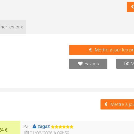
ner les
prix
Mettre à jour les pr
Favoris
M
Mettre à jou
Par
zagaz
84 €
01/08/2026 à 09h59