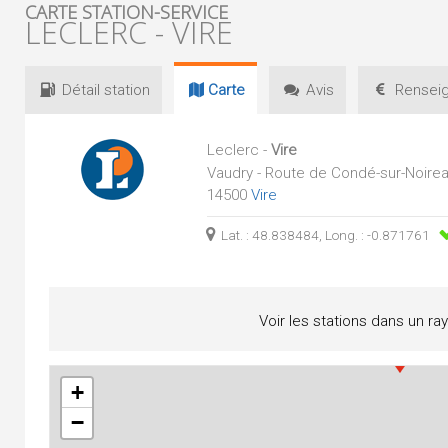
CARTE STATION-SERVICE
LECLERC - VIRE
Détail
station
Carte
Avis
Renseig
Leclerc -
Vire
Vaudry - Route de Condé-sur-Noirea
14500
Vire
Lat. : 48.838484, Long. : -0.871761
Voir les stations dans un ra
+
−