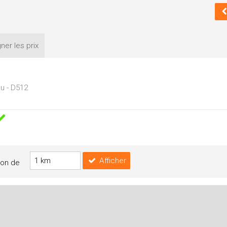
ner les
prix
u - D512
Afficher
yon de