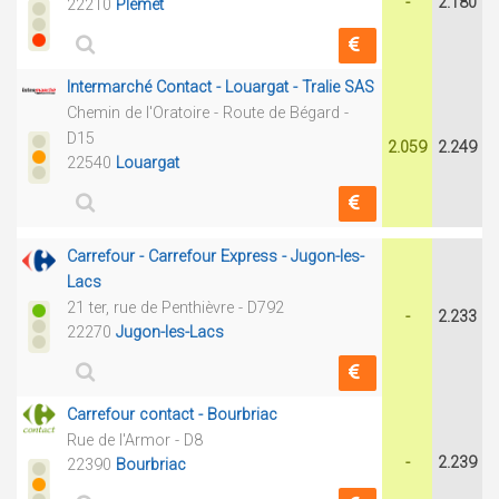
-
2.180
22210
Plémet
Intermarché Contact - Louargat - Tralie SAS
Chemin de l'Oratoire - Route de Bégard -
D15
2.059
2.249
22540
Louargat
Carrefour - Carrefour Express - Jugon-les-
Lacs
21 ter, rue de Penthièvre - D792
-
2.233
22270
Jugon-les-Lacs
Carrefour contact - Bourbriac
Rue de l'Armor - D8
-
2.239
22390
Bourbriac