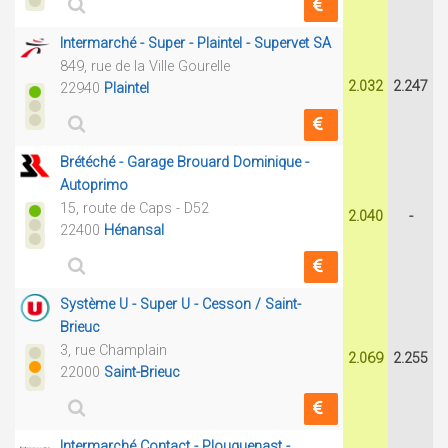
Intermarché - Super - Plaintel - Supervet SA
849, rue de la Ville Gourelle
2.032
2.247
22940
Plaintel
Brétéché - Garage Brouard Dominique -
Autoprimo
15, route de Caps - D52
2.040
-
22400
Hénansal
Système U - Super U - Cesson / Saint-
Brieuc
3, rue Champlain
2.069
2.255
22000
Saint-Brieuc
Intermarché Contact - Plouguenast -