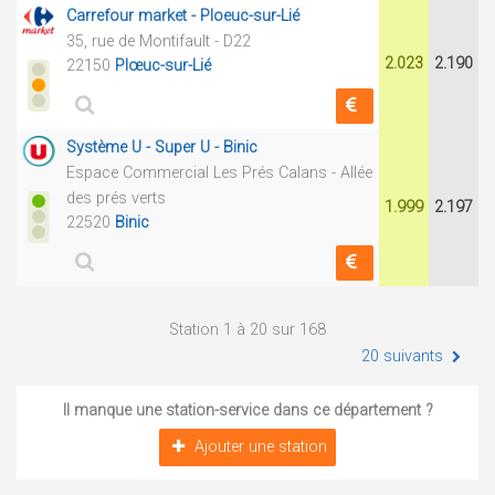
Carrefour market - Ploeuc-sur-Lié
35, rue de Montifault - D22
2.023
2.190
22150
Plœuc-sur-Lié
Système U - Super U - Binic
Espace Commercial Les Prés Calans - Allée
des prés verts
1.999
2.197
22520
Binic
Station 1 à 20 sur 168
20 suivants
Il manque une station-service dans ce département ?
Ajouter une station