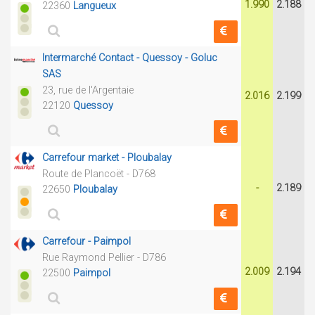
1.990
2.188
22360
Langueux
Intermarché Contact - Quessoy - Goluc
SAS
23, rue de l'Argentaie
2.016
2.199
22120
Quessoy
Carrefour market - Ploubalay
Route de Plancoët - D768
-
2.189
22650
Ploubalay
Carrefour - Paimpol
Rue Raymond Pellier - D786
2.009
2.194
22500
Paimpol