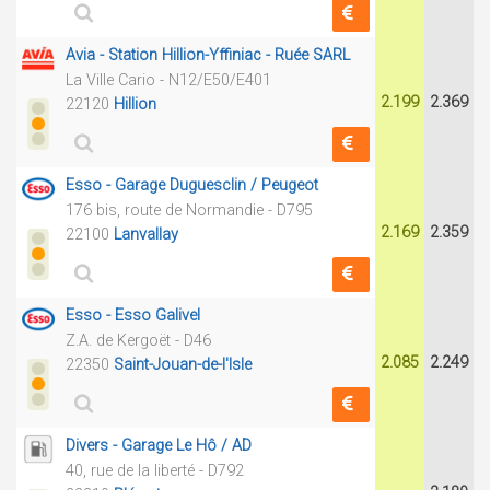
Avia - Station Hillion-Yffiniac - Ruée SARL
La Ville Cario - N12/E50/E401
2.199
2.369
22120
Hillion
Esso - Garage Duguesclin / Peugeot
176 bis, route de Normandie - D795
2.169
2.359
22100
Lanvallay
Esso - Esso Galivel
Z.A. de Kergoët - D46
2.085
2.249
22350
Saint-Jouan-de-l'Isle
Divers - Garage Le Hô / AD
40, rue de la liberté - D792