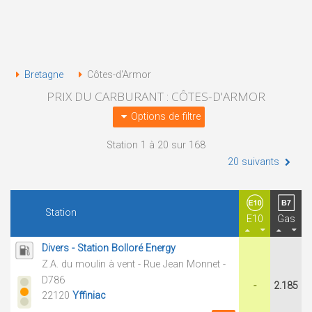
Bretagne
Côtes-d'Armor
PRIX DU CARBURANT : CÔTES-D'ARMOR
Options de filtre
Station 1 à 20 sur 168
20 suivants
Station
E10
Gas
Divers - Station Bolloré Energy
Z.A. du moulin à vent - Rue Jean Monnet -
D786
-
2.185
22120
Yffiniac