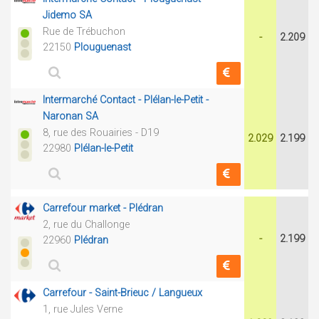
Jidemo SA
Rue de Trébuchon
-
2.209
22150
Plouguenast
Intermarché Contact - Plélan-le-Petit -
Naronan SA
8, rue des Rouairies - D19
2.029
2.199
22980
Plélan-le-Petit
Carrefour market - Plédran
2, rue du Challonge
-
2.199
22960
Plédran
Carrefour - Saint-Brieuc / Langueux
1, rue Jules Verne