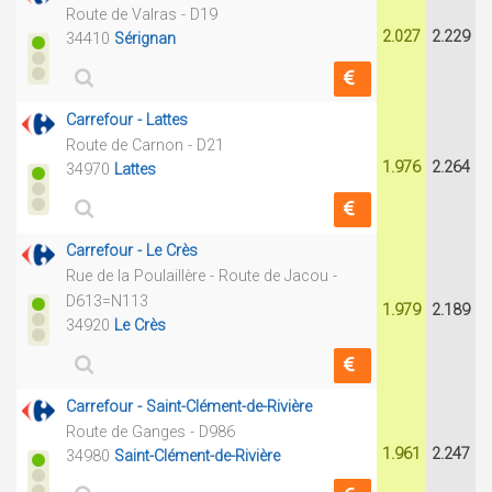
Route de Valras - D19
2.027
2.229
34410
Sérignan
Carrefour - Lattes
Route de Carnon - D21
1.976
2.264
34970
Lattes
Carrefour - Le Crès
Rue de la Poulaillère - Route de Jacou -
D613=N113
1.979
2.189
34920
Le Crès
Carrefour - Saint-Clément-de-Rivière
Route de Ganges - D986
1.961
2.247
34980
Saint-Clément-de-Rivière