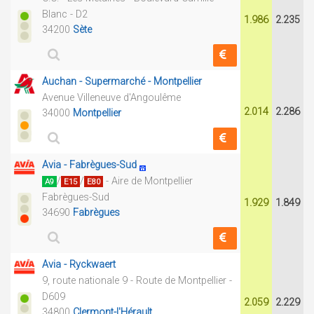
Blanc - D2
1.986
2.235
34200
Sète
Auchan - Supermarché - Montpellier
Avenue Villeneuve d'Angoulême
2.014
2.286
34000
Montpellier
Avia - Fabrègues-Sud
/
/
- Aire de Montpellier
A9
E15
E80
Fabrègues-Sud
1.929
1.849
34690
Fabrègues
Avia - Ryckwaert
9, route nationale 9 - Route de Montpellier -
D609
2.059
2.229
34800
Clermont-l'Hérault