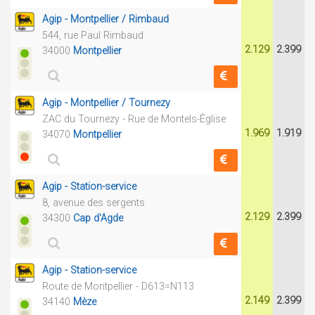
Agip - Montpellier / Rimbaud
544, rue Paul Rimbaud
2.129
2.399
34000
Montpellier
Agip - Montpellier / Tournezy
ZAC du Tournezy - Rue de Montels-Église
1.969
1.919
34070
Montpellier
Agip - Station-service
8, avenue des sergents
2.129
2.399
34300
Cap d'Agde
Agip - Station-service
Route de Montpellier - D613=N113
2.149
2.399
34140
Mèze