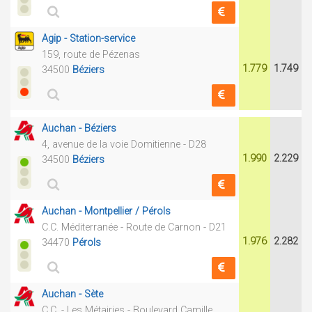
Agip - Station-service
159, route de Pézenas
1.779
1.749
34500
Béziers
Auchan - Béziers
4, avenue de la voie Domitienne - D28
1.990
2.229
34500
Béziers
Auchan - Montpellier / Pérols
C.C. Méditerranée - Route de Carnon - D21
1.976
2.282
34470
Pérols
Auchan - Sète
C.C. - Les Métairies - Boulevard Camille