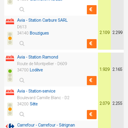
Avia - Station Carbure SARL
D613
2.109
2.299
34140
Bouzigues
Avia - Station Ramond
Route de Montpellier - D609
1.929
2.165
34700
Lodève
Avia - Station-service
Boulevard Camille Blanc - D2
2.079
2.255
34200
Sète
Carrefour - Carrefour - Sérignan