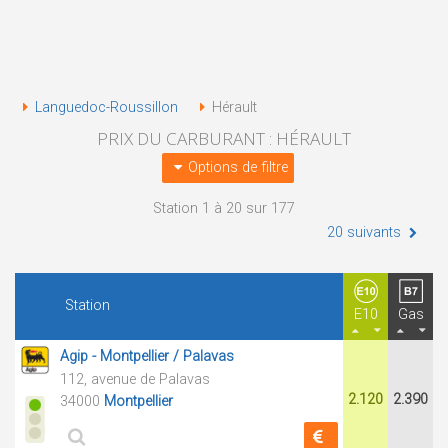
Languedoc-Roussillon
Hérault
PRIX DU CARBURANT : HÉRAULT
Options de filtre
Station 1 à 20 sur 177
20 suivants
Station
E10
Gas
Agip - Montpellier / Palavas
112, avenue de Palavas
2.120
2.390
34000
Montpellier