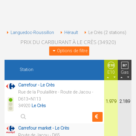
Languedoc-Roussillon
Hérault
Le Crès (2 stations)
PRIX DU CARBURANT À LE CRÈS (34920)
Options de filtre
Station
E10
Gas
Carrefour - Le Crès
Rue de la Poulaillère - Route de Jacou -
D613=N113
1.979
2.189
34920
Le Crès
Carrefour market - Le Crès
Route de Jacou - D65