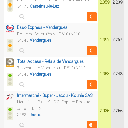
l'Europe - Route de Nîmes - D613=N113
2.059
2.239
34170
Castelnau-le-Lez
Esso Express - Vendargues
Route de Sommières - D610=N110
1.992
2.257
34740
Vendargues
Total Access - Relais de Vendargues
7, avenue de Montpellier - D613=N113
1.983
2.248
34740
Vendargues
Intermarché - Super - Jacou - Kounie SAS
Lieu-dit "La Plaine" - C.C. Espace Bocaud
Jacou - D112
2.035
2.266
34830
Jacou