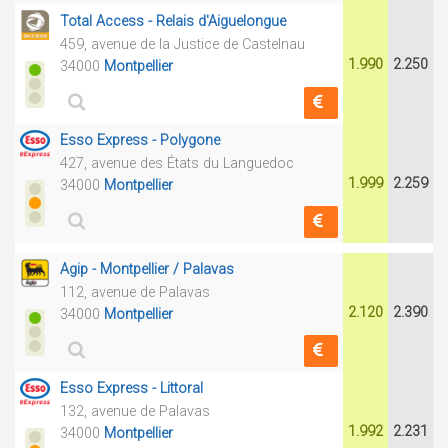
Total Access - Relais d'Aiguelongue
459, avenue de la Justice de Castelnau
1.990
2.250
34000
Montpellier
Esso Express - Polygone
427, avenue des États du Languedoc
1.999
2.259
34000
Montpellier
Agip - Montpellier / Palavas
112, avenue de Palavas
2.120
2.390
34000
Montpellier
Esso Express - Littoral
132, avenue de Palavas
1.992
2.231
34000
Montpellier