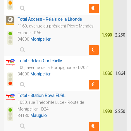
Total Access - Relais de la Lironde
1160, avenue du président Pierre Mendès
France - D66
1.990
2.250
34000
Montpellier
Total - Relais Costebelle
100, avenue de la Pompignane - D2021
1.886
1.864
34000
Montpellier
Total - Station Rova EURL
1030, rue Théophile Luce - Route de
Montpellier - D24
1.990
2.250
34130
Mauguio