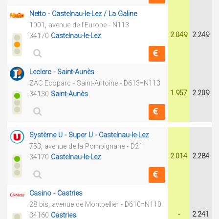
Netto - Castelnau-le-Lez / La Galine
1001, avenue de l'Europe - N113
2.049
2.249
34170
Castelnau-le-Lez
Leclerc - Saint-Aunès
ZAC Ecoparc - Saint-Antoine - D613=N113
1.957
2.209
34130
Saint-Aunès
Système U - Super U - Castelnau-le-Lez
753, avenue de la Pompignane - D21
2.014
2.284
34170
Castelnau-le-Lez
Casino - Castries
28 bis, avenue de Montpellier - D610=N110
-
2.241
34160
Castries