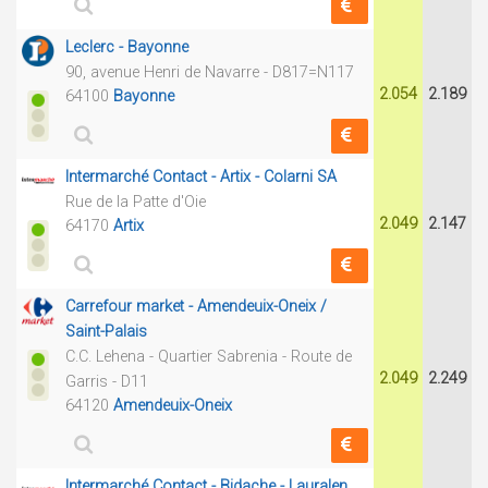
Leclerc - Bayonne
90, avenue Henri de Navarre - D817=N117
2.054
2.189
64100
Bayonne
Intermarché Contact - Artix - Colarni SA
Rue de la Patte d'Oie
2.049
2.147
64170
Artix
Carrefour market - Amendeuix-Oneix /
Saint-Palais
C.C. Lehena - Quartier Sabrenia - Route de
2.049
2.249
Garris - D11
64120
Amendeuix-Oneix
Intermarché Contact - Bidache - Lauralen