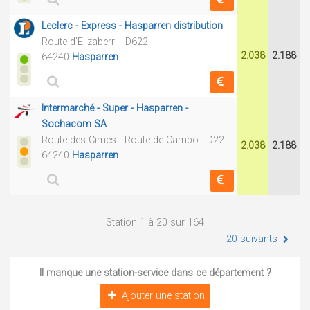
Leclerc - Express - Hasparren distribution
Route d'Elizaberri - D622
2.038
2.188
64240
Hasparren
Intermarché - Super - Hasparren -
Sochacom SA
Route des Cimes - Route de Cambo - D22
2.038
2.188
64240
Hasparren
Station 1 à 20 sur 164
20 suivants
Il manque une station-service dans ce département ?
Ajouter une station