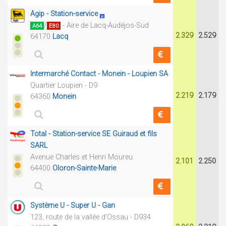
Agip - Station-service
/
- Aire de Lacq-Audéjos-Sud
A64
E80
2.329
2.529
64170
Lacq
Intermarché Contact - Monein - Loupien SA
Quartier Loupien - D9
2.219
2.179
64360
Monein
Total - Station-service SE Guiraud et fils
SARL
Avenue Charles et Henri Moureu
2.101
2.250
64400
Oloron-Sainte-Marie
Système U - Super U - Gan
123, route de la vallée d'Ossau - D934