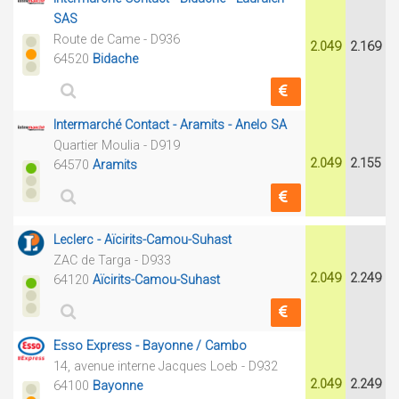
SAS
Route de Came - D936
2.049
2.169
64520
Bidache
Intermarché Contact - Aramits - Anelo SA
Quartier Moulia - D919
2.049
2.155
64570
Aramits
Leclerc - Aïcirits-Camou-Suhast
ZAC de Targa - D933
2.049
2.249
64120
Aïcirits-Camou-Suhast
Esso Express - Bayonne / Cambo
14, avenue interne Jacques Loeb - D932
2.049
2.249
64100
Bayonne