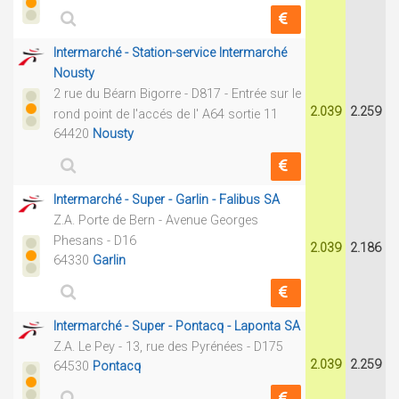
Intermarché - Station-service Intermarché
Nousty
2 rue du Béarn Bigorre - D817 - Entrée sur le
2.039
2.259
rond point de l'accés de l' A64 sortie 11
64420
Nousty
Intermarché - Super - Garlin - Falibus SA
Z.A. Porte de Bern - Avenue Georges
Phesans - D16
2.039
2.186
64330
Garlin
Intermarché - Super - Pontacq - Laponta SA
Z.A. Le Pey - 13, rue des Pyrénées - D175
2.039
2.259
64530
Pontacq