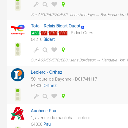
Sur A63/E5/E70/E80 : sens Hendaye → Bordeaux - km 
Total - Relais Bidart-Ouest
/
/
/
- Bidart-Ouest
A63
E5
E70
E80
64210
Bidart
Sur A63/E5/E70/E80 : sens Bordeaux → Hendaye - km 
Leclerc - Orthez
50, route de Bayonne - D817=N117
64300
Orthez
Auchan - Pau
1, avenue du maréchal Leclerc
64000
Pau