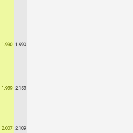
1.990
1.990
1.989
2.158
2.007
2.189