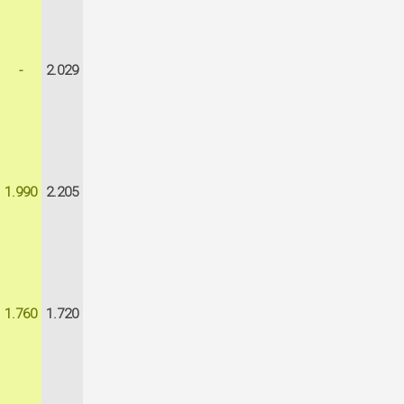
-
2.029
1.990
2.205
1.760
1.720