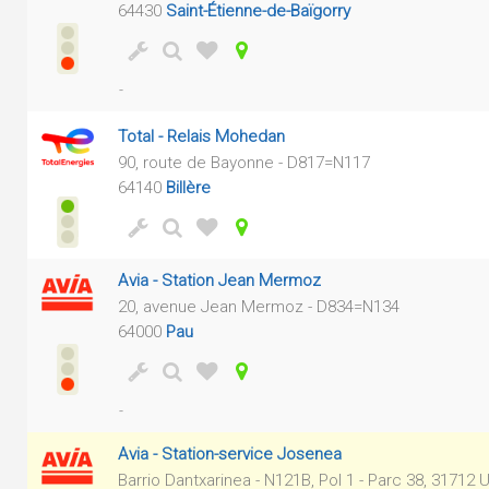
64430
Saint-Étienne-de-Baïgorry
-
Total - Relais Mohedan
90, route de Bayonne - D817=N117
64140
Billère
Avia - Station Jean Mermoz
20, avenue Jean Mermoz - D834=N134
64000
Pau
-
Avia - Station-service Josenea
Barrio Dantxarinea - N121B, Pol 1 - Parc 38, 31712