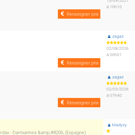
15/09/2021
à 10h10
Renseigner prix
zagaz
02/08/2026
à 00h01
Renseigner prix
zagaz
02/03/2026
à 07h40
Renseigner prix
Madyxy
 Urdax - Dantxarinea &amp;#8206; (Espagne)