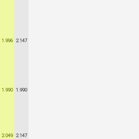
1.996
2.147
1.990
1.990
2.049
2.147