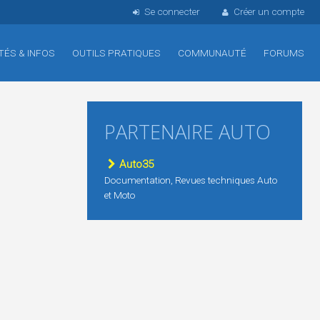
Se connecter
Créer un compte
TÉS & INFOS
OUTILS PRATIQUES
COMMUNAUTÉ
FORUMS
PARTENAIRE AUTO
Auto35
Documentation, Revues techniques Auto
et Moto