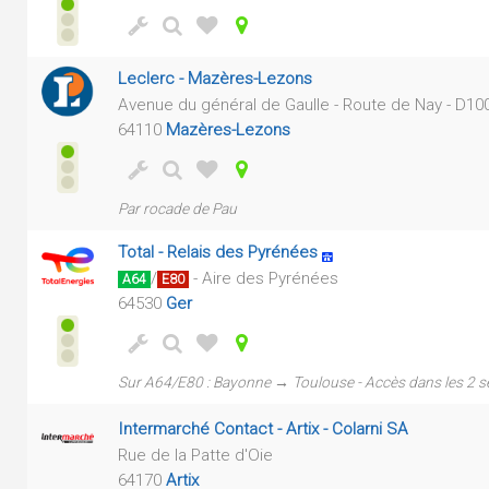
Leclerc - Mazères-Lezons
Avenue du général de Gaulle - Route de Nay - D10
64110
Mazères-Lezons
Par rocade de Pau
Total - Relais des Pyrénées
/
- Aire des Pyrénées
A64
E80
64530
Ger
Sur A64/E80 : Bayonne → Toulouse - Accès dans les 2 s
Intermarché Contact - Artix - Colarni SA
Rue de la Patte d'Oie
64170
Artix