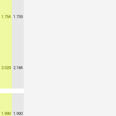
1.754
1.759
2.029
2.184
1.990
1.990