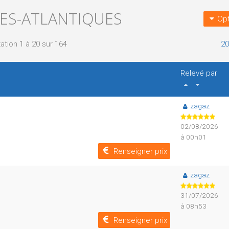
ÉES-ATLANTIQUES
Opt
ation 1 à 20 sur 164
20
Relevé par
zagaz
02/08/2026
à 00h01
Renseigner prix
zagaz
31/07/2026
à 08h53
Renseigner prix