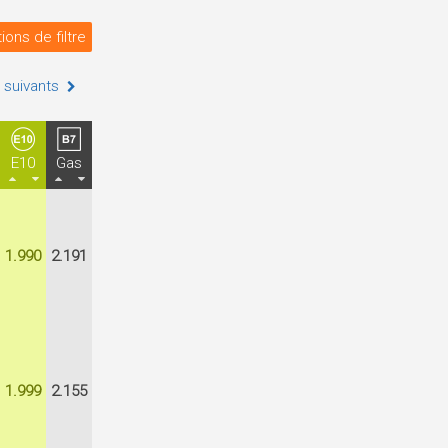
ions de filtre
 suivants
E10
Gas
1.990
2.191
1.999
2.155