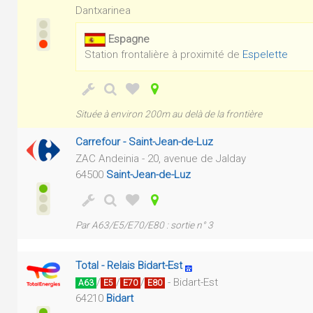
Dantxarinea
Espagne
Station frontalière à proximité de
Espelette
Située à environ 200m au delà de la frontière
Carrefour - Saint-Jean-de-Luz
ZAC Andeinia - 20, avenue de Jalday
64500
Saint-Jean-de-Luz
Par A63/E5/E70/E80 : sortie n° 3
Total - Relais Bidart-Est
/
/
/
- Bidart-Est
A63
E5
E70
E80
64210
Bidart