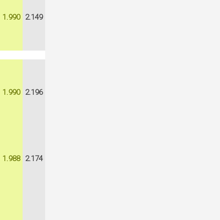
1.990
2.149
1.990
2.196
1.988
2.174