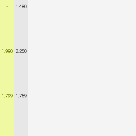
-
1.480
1.990
2.250
1.799
1.759