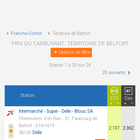
Franche-Comté
Territoire de Belfort
PRIX DU CARBURANT : TERRITOIRE DE BELFORT
Options de filtre
Station 1 à 20 sur 24
20 suivants
Station
E10
Gas
Intermarché - Super - Delle - Blouc SA
Chenevières d'en Bas - 37, Faubourg de
Belfort - D19=N19
2.107
2.362
90100
Delle