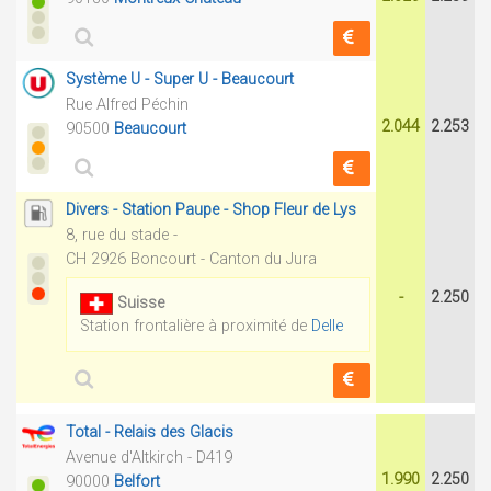
Système U - Super U - Beaucourt
Rue Alfred Péchin
2.044
2.253
90500
Beaucourt
Divers - Station Paupe - Shop Fleur de Lys
8, rue du stade -
CH 2926 Boncourt - Canton du Jura
-
2.250
Suisse
Station frontalière à proximité de
Delle
Total - Relais des Glacis
Avenue d'Altkirch - D419
1.990
2.250
90000
Belfort