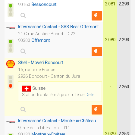
2.081
2.293
90160
Bessoncourt
Intermarché Contact - SAS Bear Offemont
21 C rue Aristide Briand - D 22
2.080
2.293
90300
Offemont
Shell - Moveri Boncourt
16, route de France
2926 Boncourt - Canton du Jura
-
2.260
Suisse
Station frontalière à proximité de
Delle
Intermarché Contact - Montreux-Château
9, rue de la Libération - D11
2.029
2.259
90130
Montreux-Château