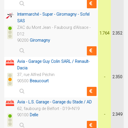
Intermarché - Super - Giromagny - Sofel
SAS
ZAC du Mont Jean - Faubourg d'Alsace -
1.764
2.352
D12
90200
Giromagny
Avia - Garage Guy Colin SARL / Renault-
Dacia
37, rue Alfred Péchin
-
2.350
90500
Beaucourt
Avia - L.S. Garage - Garage du Stade / AD
62, faubourg de Belfort - D19=N19
-
2.349
90100
Delle