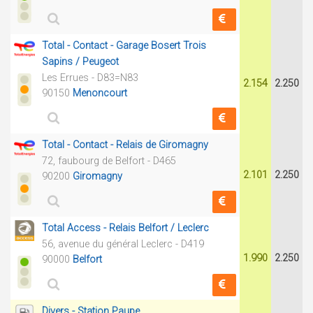
Total - Contact - Garage Bosert Trois
Sapins / Peugeot
Les Errues - D83=N83
2.154
2.250
90150
Menoncourt
Total - Contact - Relais de Giromagny
72, faubourg de Belfort - D465
2.101
2.250
90200
Giromagny
Total Access - Relais Belfort / Leclerc
56, avenue du général Leclerc - D419
1.990
2.250
90000
Belfort
Divers - Station Paupe