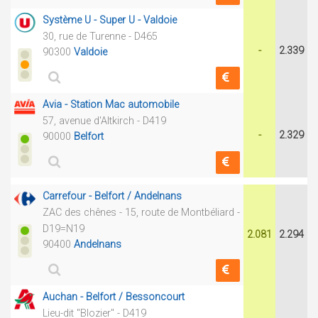
Système U - Super U - Valdoie
30, rue de Turenne - D465
-
2.339
90300
Valdoie
Avia - Station Mac automobile
57, avenue d'Altkirch - D419
-
2.329
90000
Belfort
Carrefour - Belfort / Andelnans
ZAC des chênes - 15, route de Montbéliard -
D19=N19
2.081
2.294
90400
Andelnans
Auchan - Belfort / Bessoncourt
Lieu-dit "Blozier" - D419