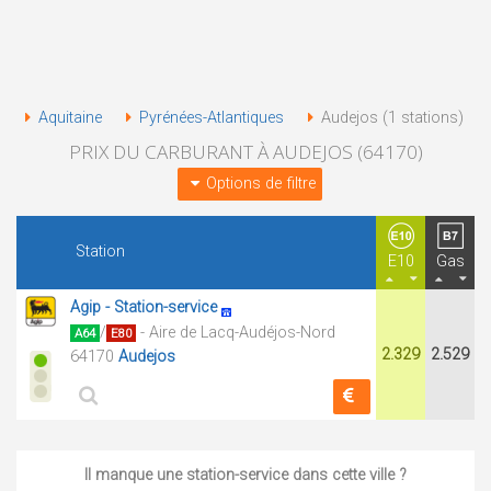
Aquitaine
Pyrénées-Atlantiques
Audejos (1 stations)
PRIX DU CARBURANT À AUDEJOS (64170)
Options de filtre
Station
E10
Gas
Agip - Station-service
/
- Aire de Lacq-Audéjos-Nord
A64
E80
2.329
2.529
64170
Audejos
Il manque une station-service dans cette ville ?