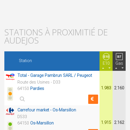
STATIONS À PROXIMITIÉ DE
AUDEJOS
Station
E10
Gas
Total - Garage Pambrun SARL / Peugeot
Route des Usines - D33
1.983
2.160
64150
Pardies
Carrefour market - Os-Marsillon
D533
1.915
2.162
64150
Os-Marsillon