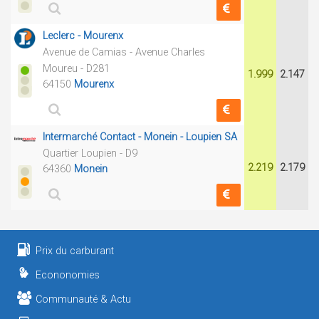
Leclerc - Mourenx
Avenue de Camias - Avenue Charles
Moureu - D281
1.999
2.147
64150
Mourenx
Intermarché Contact - Monein - Loupien SA
Quartier Loupien - D9
2.219
2.179
64360
Monein
Prix du carburant
Econonomies
Communauté & Actu