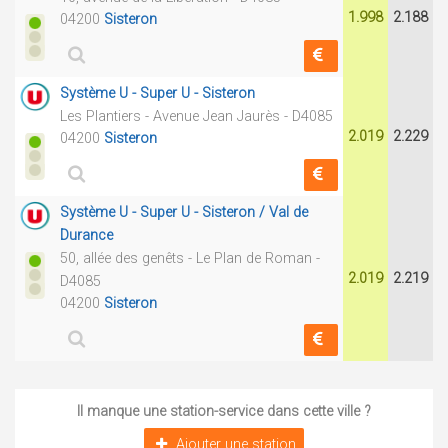
1.998
2.188
04200
Sisteron
Système U - Super U - Sisteron
Les Plantiers - Avenue Jean Jaurès - D4085
2.019
2.229
04200
Sisteron
Système U - Super U - Sisteron / Val de
Durance
50, allée des genêts - Le Plan de Roman -
2.019
2.219
D4085
04200
Sisteron
Il manque une station-service dans cette ville ?
Ajouter une station