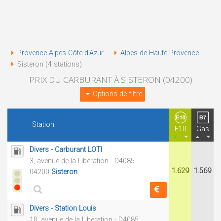
Provence-Alpes-Côte d'Azur
Alpes-de-Haute-Provence
Sisteron (4 stations)
PRIX DU CARBURANT À SISTERON (04200)
Options de filtre
Station
E10
Gas
Divers - Carburant LOTI
3, avenue de la Libération - D4085
1.629
1.569
04200
Sisteron
Divers - Station Louis
10, avenue de la Libération - D4085