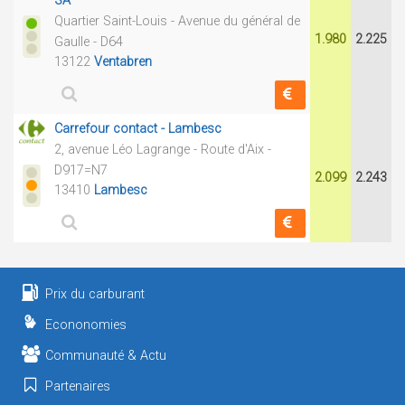
SA
Quartier Saint-Louis - Avenue du général de
1.980
2.225
Gaulle - D64
13122
Ventabren
Carrefour contact - Lambesc
2, avenue Léo Lagrange - Route d'Aix -
D917=N7
2.099
2.243
13410
Lambesc
Prix du carburant
Econonomies
Communauté & Actu
Partenaires