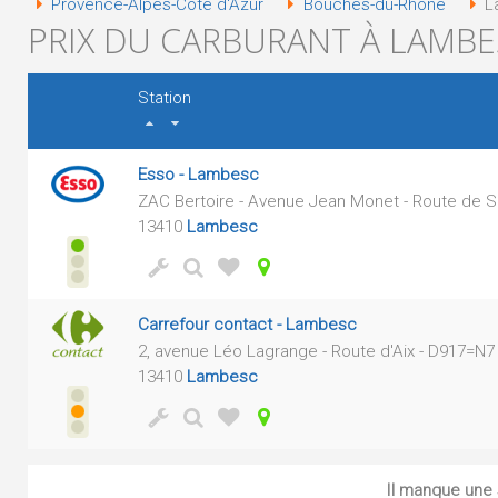
Provence-Alpes-Côte d'Azur
Bouches-du-Rhône
L
PRIX DU CARBURANT À LAMBES
Station
Esso - Lambesc
ZAC Bertoire - Avenue Jean Monet - Route de S
13410
Lambesc
Carrefour contact - Lambesc
2, avenue Léo Lagrange - Route d'Aix - D917=N7
13410
Lambesc
Il manque une s