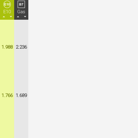
E10
Gas
1.988
2.236
1.766
1.689