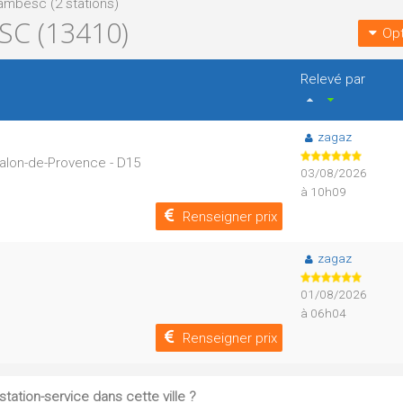
ambesc (2 stations)
C (13410)
Opt
Relevé par
zagaz
alon-de-Provence - D15
03/08/2026
à 10h09
Renseigner prix
zagaz
01/08/2026
à 06h04
Renseigner prix
tation-service dans cette ville ?