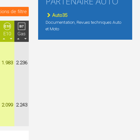
PARTENAIRE AUTO
ions de filtre
Auto35
Documentation, Revues techniques Auto
et Moto
E10
Gas
1.983
2.236
2.099
2.243