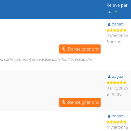
Relevé par
zagaz
03/08/2026
à 08h39
Renseigner prix
 carte carburant pro valable dans tout le réseau des
zagaz
04/12/2025
à 19h05
Renseigner prix
zagaz
01/08/2026