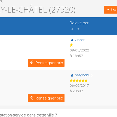
s)
Y-LE-CHÂTEL (27520)
Opt
Relevé par
vinsar
08/05/2022
à 18h57
Renseigner prix
magnon86
06/06/2017
à 20h07
Renseigner prix
tation-service dans cette ville ?