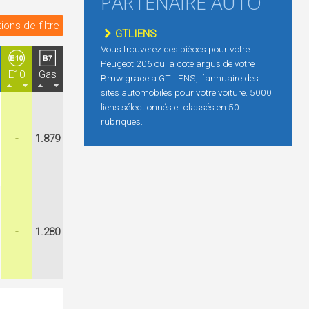
PARTENAIRE AUTO
ions de filtre
GTLIENS
Vous trouverez des pièces pour votre
Peugeot 206 ou la cote argus de votre
E10
Gas
Bmw grace a GTLIENS, l´annuaire des
sites automobiles pour votre voiture. 5000
liens sélectionnés et classés en 50
rubriques.
-
1.879
-
1.280