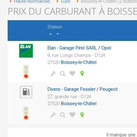
Haute-Normandie
Eure
Boissey-le-Châtel (2 station
PRIX DU CARBURANT À BOISSE
Station
Elan - Garage Pirel SARL / Opel
9, rue Longs Champs - D124
27520
Boissey-le-Châtel
Divers - Garage Fessler / Peugeot
27, grande rue - D124
27520
Boissey-le-Châtel
Il manque une s