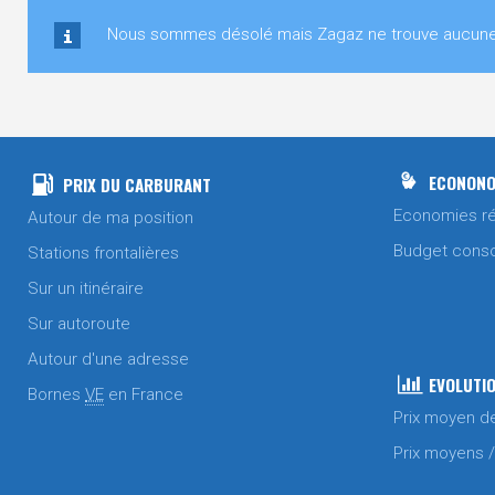
Nous sommes désolé mais Zagaz ne trouve aucune st
ECONONO
PRIX DU CARBURANT
Economies ré
Autour de ma position
Budget cons
Stations frontalières
Sur un itinéraire
Sur autoroute
Autour d'une adresse
EVOLUTIO
Bornes
VE
en France
Prix moyen d
Prix moyens 