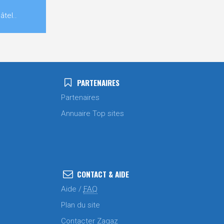
tel..
PARTENAIRES
Partenaires
Annuaire Top sites
CONTACT & AIDE
Aide /
FAQ
Plan du site
Contacter Zagaz