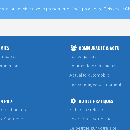
ation-service à vous présenter qui soit proche de Boissey-le-Châ
MIES
COMMUNAUTÉ & ACTU
alisables
Les zagaziens
ommation
Forums de discussions
Actualité automobile
Les sondages du moment
N PRIX
OUTILS PRATIQUES
es carburants
Fiches de relevés
/ département
Les prix sur votre site
Le pétrole sur votre site