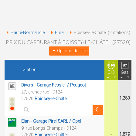
Haute-Normandie
Eure
Boissey-le-Châtel (2 stations)
PRIX DU CARBURANT À BOISSEY-LE-CHÂTEL (27520)
Options de filtre
Station
E10
Gas
Divers - Garage Fessler / Peugeot
27, grande rue - D124
-
1.280
27520
Boissey-le-Châtel
Elan - Garage Pirel SARL / Opel
9, rue Longs Champs - D124
-
1.879
27520
Boissey-le-Châtel