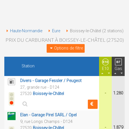
Haute-Normandie
Eure
Boissey-le-Châtel (2 stations)
PRIX DU CARBURANT À BOISSEY-LE-CHÂTEL (27520)
Options de filtre
Station
E10
Gas
Divers - Garage Fessler / Peugeot
27, grande rue - D124
-
1.280
27520
Boissey-le-Châtel
Elan - Garage Pirel SARL / Opel
9, rue Longs Champs - D124
-
1.879
27520
Boissey-le-Châtel