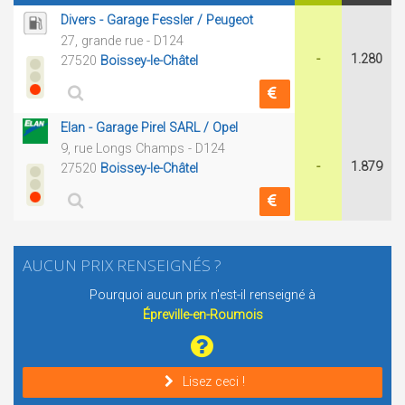
Divers - Garage Fessler / Peugeot
27, grande rue - D124
-
1.280
27520
Boissey-le-Châtel
Elan - Garage Pirel SARL / Opel
9, rue Longs Champs - D124
-
1.879
27520
Boissey-le-Châtel
AUCUN PRIX RENSEIGNÉS ?
Pourquoi aucun prix n'est-il renseigné à
Épreville-en-Roumois
Lisez ceci !