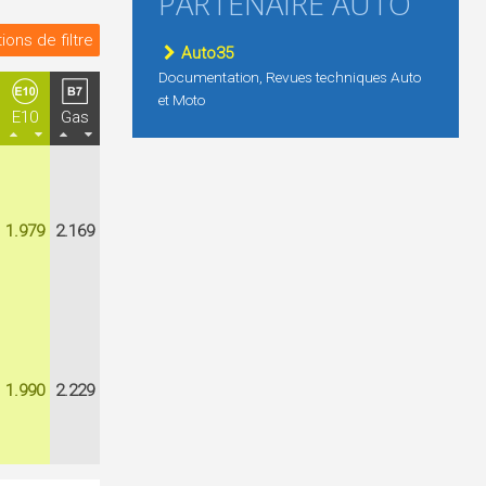
PARTENAIRE AUTO
ions de filtre
Auto35
Documentation, Revues techniques Auto
et Moto
E10
Gas
1.979
2.169
1.990
2.229