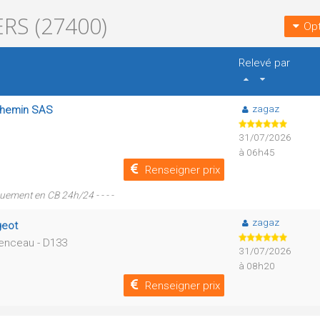
RS (27400)
Opt
Relevé par
zagaz
ychemin SAS
31/07/2026
à 06h45
Renseigner prix
uement en CB 24h/24 - - - -
zagaz
geot
menceau - D133
31/07/2026
à 08h20
Renseigner prix