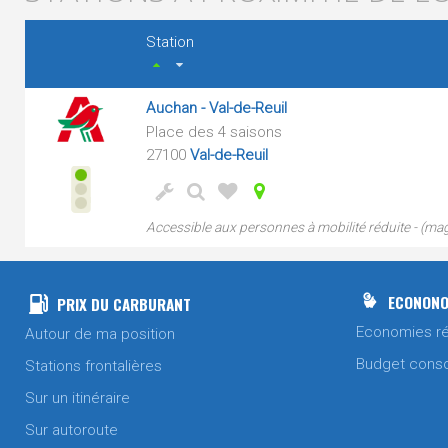
Station
Auchan - Val-de-Reuil
Place des 4 saisons
27100
Val-de-Reuil
Accessible aux personnes à mobilité réduite - (m
ECONONO
PRIX DU CARBURANT
Economies ré
Autour de ma position
Budget cons
Stations frontalières
Sur un itinéraire
Sur autoroute