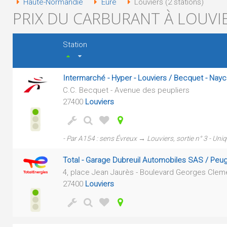
Haute-Normandie
Eure
Louviers (2 stations)
PRIX DU CARBURANT À LOUVIE
Station
Intermarché - Hyper - Louviers / Becquet - Na
C.C. Becquet - Avenue des peupliers
27400
Louviers
- Par A154 : sens Évreux → Louviers, sortie n° 3 - Uniq
Total - Garage Dubreuil Automobiles SAS / Peu
4, place Jean Jaurès - Boulevard Georges Cle
27400
Louviers