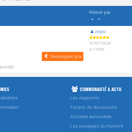
Relevé par
zagaz
31/07/2026
à 11h50
Renseigner prix
agnon86)
MIES
COMMUNAUTÉ & ACTU
alisables
Les zagaziens
ommation
Forums de discussions
Actualité automobile
Les sondages du moment