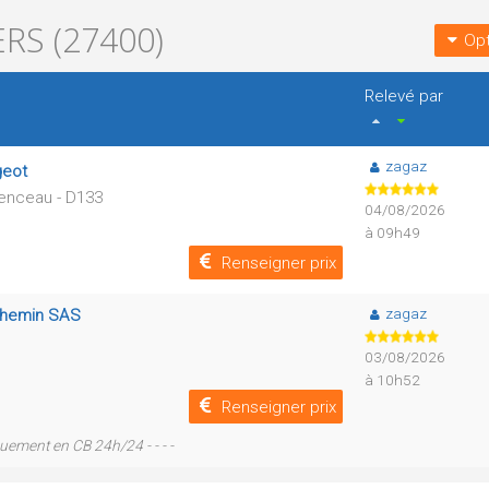
RS (27400)
Opt
Relevé par
zagaz
geot
menceau - D133
04/08/2026
à 09h49
Renseigner prix
zagaz
ychemin SAS
03/08/2026
à 10h52
Renseigner prix
uement en CB 24h/24 - - - -