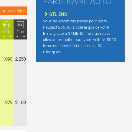
PARTENAIRE AUTO
ions de filtre
GTLIENS
Vous trouverez des pièces pour votre
Peugeot 206 ou la cote argus de votre
E10
Gas
Bmw grace a GTLIENS, l´annuaire des
sites automobiles pour votre voiture. 5000
liens sélectionnés et classés en 50
rubriques.
1.990
2.250
1.979
2.169