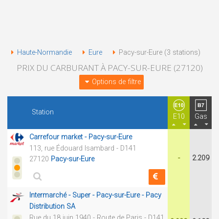
Haute-Normandie
Eure
Pacy-sur-Eure (3 stations)
PRIX DU CARBURANT À PACY-SUR-EURE (27120)
Options de filtre
Station
E10
Gas
Carrefour market - Pacy-sur-Eure
113, rue Édouard Isambard - D141
-
2.209
27120
Pacy-sur-Eure
Intermarché - Super - Pacy-sur-Eure - Pacy
Distribution SA
Rue du 18 juin 1940 - Route de Paris - D141