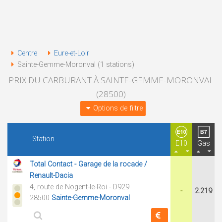
Centre
Eure-et-Loir
Sainte-Gemme-Moronval (1 stations)
PRIX DU CARBURANT À SAINTE-GEMME-MORONVAL
(28500)
Options de filtre
Station
E10
Gas
Total Contact - Garage de la rocade /
Renault-Dacia
4, route de Nogent-le-Roi - D929
-
2.219
28500
Sainte-Gemme-Moronval