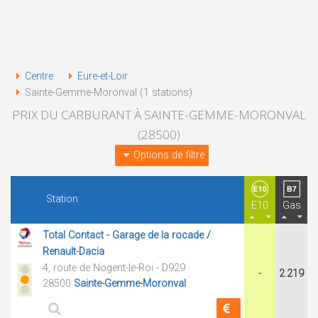
Centre
Eure-et-Loir
Sainte-Gemme-Moronval (1 stations)
PRIX DU CARBURANT À SAINTE-GEMME-MORONVAL
(28500)
Options de filtre
Station
E10
Gas
Total Contact - Garage de la rocade /
Renault-Dacia
4, route de Nogent-le-Roi - D929
-
2.219
28500
Sainte-Gemme-Moronval