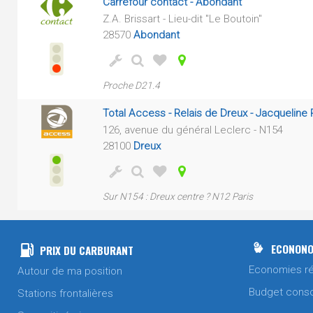
Carrefour contact - Abondant
Z.A. Brissart - Lieu-dit "Le Boutoin"
28570
Abondant
Proche D21.4
Total Access - Relais de Dreux - Jacqueline 
126, avenue du général Leclerc - N154
28100
Dreux
Sur N154 : Dreux centre ? N12 Paris
ECONONO
PRIX DU CARBURANT
Economies ré
Autour de ma position
Budget cons
Stations frontalières