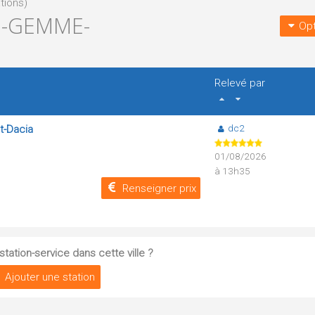
tions)
E-GEMME-
Opt
Relevé par
dc2
t-Dacia
01/08/2026
à 13h35
Renseigner prix
tation-service dans cette ville ?
Ajouter une station