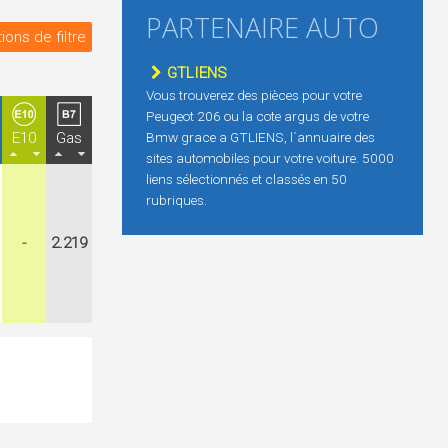
PARTENAIRE AUTO
ions de filtre
GTLIENS
Vous trouverez des pièces pour votre
Peugeot 206 ou la cote argus de votre
E10
Gas
Bmw grace a GTLIENS, l´annuaire des
sites automobiles pour votre voiture. 5000
liens sélectionnés et classés en 50
rubriques.
-
2.219