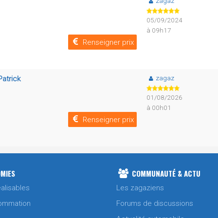
zagaz
05/09/2024
à 09h17
Renseigner prix
zagaz
Patrick
01/08/2026
à 00h01
Renseigner prix
MIES
COMMUNAUTÉ & ACTU
alisables
Les zagaziens
ommation
Forums de discussions