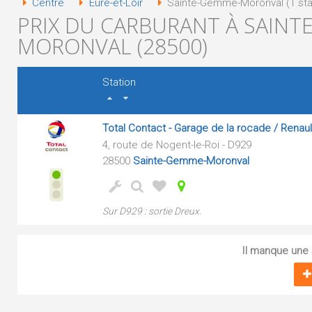
Centre
Eure-et-Loir
Sainte-Gemme-Moronval (1 sta
PRIX DU CARBURANT À SAINT
MORONVAL (28500)
Station
Total Contact - Garage de la rocade / Renaul
4, route de Nogent-le-Roi - D929
28500
Sainte-Gemme-Moronval
Sur D929 : sortie Dreux.
Il manque une s