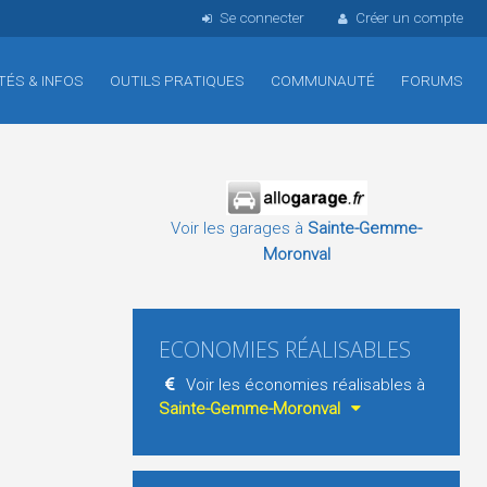
Se connecter
Créer un compte
TÉS & INFOS
OUTILS PRATIQUES
COMMUNAUTÉ
FORUMS
Voir les garages à
Sainte-Gemme-
Moronval
ECONOMIES RÉALISABLES
Voir les économies réalisables à
Sainte-Gemme-Moronval