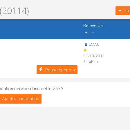
(20114)
Opt
Relevé par
LMAU
01/10/2011
à 14h19
Renseigner prix
tation-service dans cette ville ?
Ajouter une station