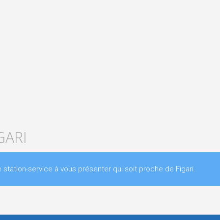
GARI
ation-service à vous présenter qui soit proche de Figari..