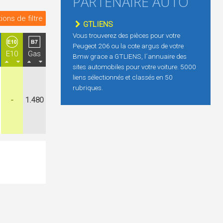
PARTENAIRE AUTO
ions de filtre
GTLIENS
Vous trouverez des pièces pour votre
Peugeot 206 ou la cote argus de votre
E10
Gas
Bmw grace a GTLIENS, l´annuaire des
sites automobiles pour votre voiture. 5000
liens sélectionnés et classés en 50
rubriques.
-
1.480