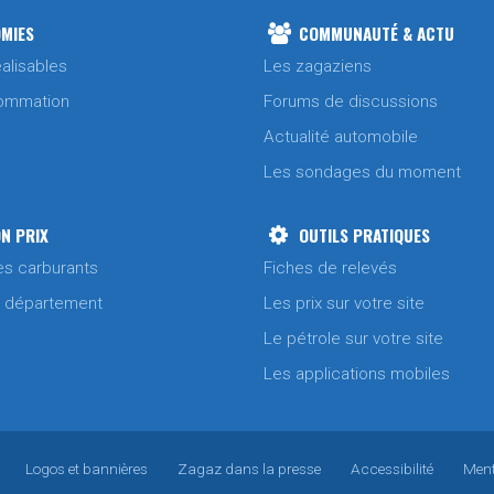
MIES
COMMUNAUTÉ & ACTU
alisables
Les zagaziens
ommation
Forums de discussions
Actualité automobile
Les sondages du moment
N PRIX
OUTILS PRATIQUES
es carburants
Fiches de relevés
/ département
Les prix sur votre site
Le pétrole sur votre site
Les applications mobiles
Logos et bannières
Zagaz dans la presse
Accessibilité
Ment