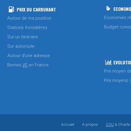
ECONONO
PRIX DU CARBURANT
Economies ré
Autour de ma position
Budget cons
Stations frontalières
Sur un itinéraire
Sur autoroute
Autour d'une adresse
EVOLUTIO
Bornes
VE
en France
Prix moyen d
Prix moyens 
Accueil
A propos
CGU
& Charte