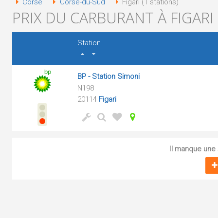
Corse
Corse-du-Sud
Figari (1 stations)
PRIX DU CARBURANT À FIGARI 
Station
BP - Station Simoni
N198
20114
Figari
Il manque une s