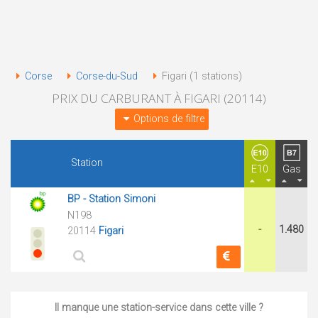
Corse
Corse-du-Sud
Figari (1 stations)
PRIX DU CARBURANT À FIGARI (20114)
Options de filtre
Station
E10
Gas
BP - Station Simoni
N198
-
1.480
20114
Figari
Il manque une station-service dans cette ville ?