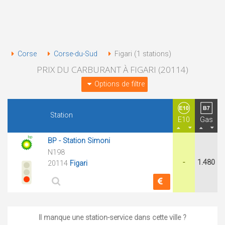
Corse
Corse-du-Sud
Figari (1 stations)
PRIX DU CARBURANT À FIGARI (20114)
Options de filtre
Station
E10
Gas
BP - Station Simoni
N198
-
1.480
20114
Figari
Il manque une station-service dans cette ville ?