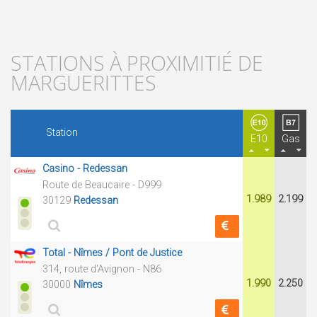
STATIONS À PROXIMITIÉ DE
MARGUERITTES
Station
E10
Gas
Casino - Redessan
Route de Beaucaire - D999
1.989
2.199
30129
Redessan
Total - Nîmes / Pont de Justice
314, route d'Avignon - N86
1.990
2.250
30000
Nîmes