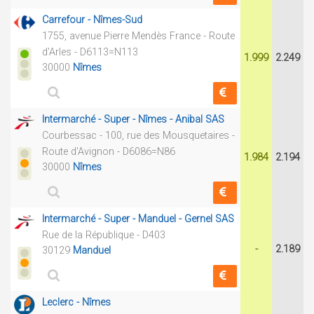
Carrefour - Nîmes-Sud
1755, avenue Pierre Mendès France - Route
d'Arles - D6113=N113
1.999
2.249
30000
Nîmes
Intermarché - Super - Nîmes - Anibal SAS
Courbessac - 100, rue des Mousquetaires -
Route d'Avignon - D6086=N86
1.984
2.194
30000
Nîmes
Intermarché - Super - Manduel - Gernel SAS
Rue de la République - D403
-
2.189
30129
Manduel
Leclerc - Nîmes