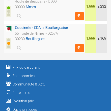
Route de Beaucaire - D999
1.999
2.232
30000
Nîmes
Coccinelle - CDA la Bouillarguaise
55, route de Nimes - D257A
1.999
2.169
30230
Bouillargues
Prix du carburant
Econonomies
Communauté & Actu
Partenaires
Evolution prix
Outils pratiques