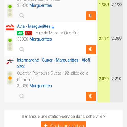
1.989
2.199
30320
Marguerittes
Avia - Marguerittes
/
- Aire de Marguerittes-Sud
A9
E15
2.114
2.299
30320
Marguerittes
Intermarché - Super - Marguerittes - Alofi
SAS
Quartier Peyrouse-Ouest - 92, allée de la
2.020
2.210
Picholine
30320
Marguerittes
Il manque une station-service dans cette ville ?
Ajouter une station