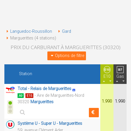
Languedoc-Roussillon
Gard
Marguerittes (4 stations)
PRIX DU CARBURANT À MARGUERITTES (30320)
Options de filtre
Station
E10
Gas
Total - Relais de Marguerittes
/
- Aire de Marguerittes-Nord
A9
E15
1.990
1.990
30320
Marguerittes
Système U - Super U - Marguerittes
59, avenue Clément Ader