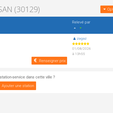
AN (30129)
Opt
Relevé par
zagaz
01/08/2026
à 13h55
Renseigner prix
tation-service dans cette ville ?
Ajouter une station