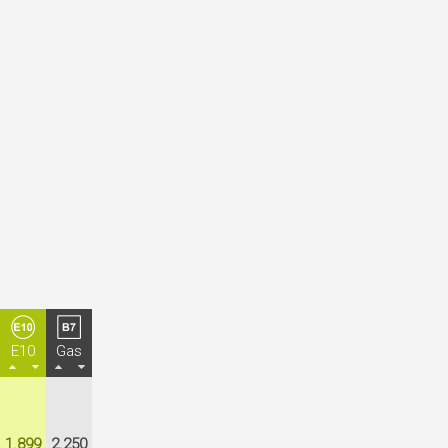
E10
Gas
1.899
2.250