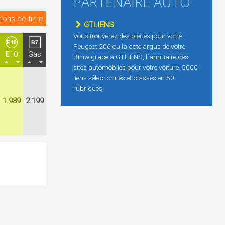
PARTENAIRE AUTO
ions de filtre
GTLIENS
Vous trouverez des pièces pour votre
Peugeot 206 ou la cote argus de votre
E10
Gas
Bmw grace a GTLIENS, l´annuaire des
sites automobiles pour votre voiture. 5000
liens sélectionnés et classés en 50
rubriques.
1.989
2.199