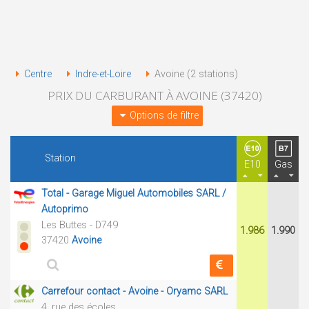
Centre
Indre-et-Loire
Avoine (2 stations)
PRIX DU CARBURANT À AVOINE (37420)
Options de filtre
Station
E10
Gas
Total - Garage Miguel Automobiles SARL /
Autoprimo
Les Buttes - D749
1.986
1.990
37420
Avoine
Carrefour contact - Avoine - Oryamc SARL
4, rue des écoles