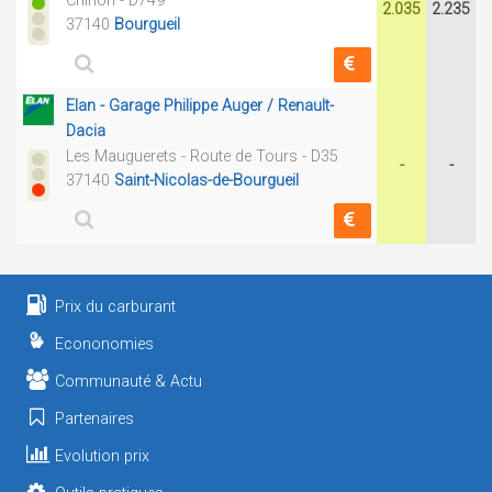
Chinon - D749
2.035
2.235
37140
Bourgueil
Elan - Garage Philippe Auger / Renault-
Dacia
Les Mauguerets - Route de Tours - D35
-
-
37140
Saint-Nicolas-de-Bourgueil
Prix du carburant
Econonomies
Communauté & Actu
Partenaires
Evolution prix